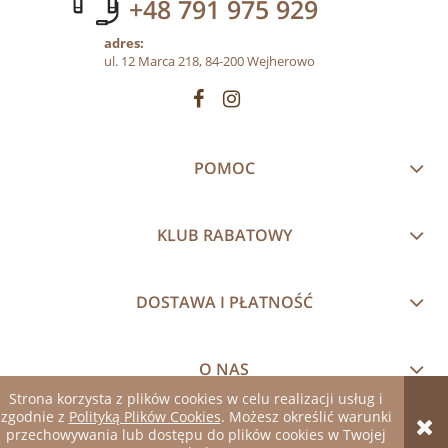
+48 791 975 929
adres:
ul. 12 Marca 218, 84-200 Wejherowo
POMOC
KLUB RABATOWY
DOSTAWA I PŁATNOŚĆ
O NAS
Strona korzysta z plików cookies w celu realizacji usług i
zgodnie z
Polityką Plików Cookies
. Możesz określić warunki
pokaż pełną wersję strony
przechowywania lub dostępu do plików cookies w Twojej