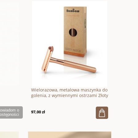
Wielorazowa, metalowa maszynka do
golenia, z wymiennymi ostrzami Złoty
Róż, Bambaw
owiadom o
97,00 zł
ostępności