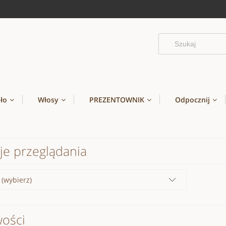
ało
Włosy
PREZENTOWNIK
Odpocznij
je przeglądania
 (wybierz)
ości