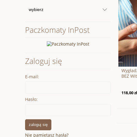
Paczkomaty InPost
Zaloguj się
Wygład
BEZ Wit
E-mail:
118,00 z
Hasło:
zaloguj się
Nie pamiętasz hasła?