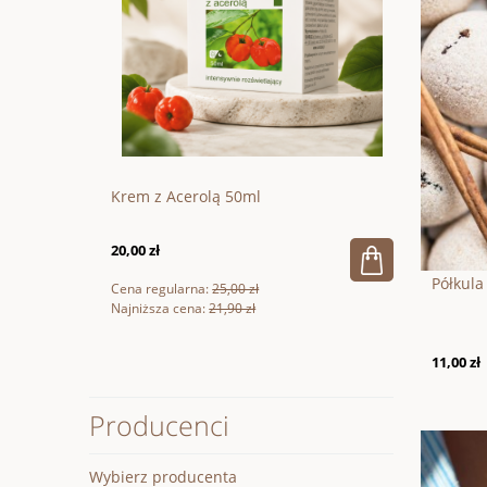
200g
Krem z Acerolą 50ml
Wegańska 
20,00 zł
66,60 zł
Półkula
Cena regularna:
25,00 zł
Cena regular
Najniższa cena:
21,90 zł
Najniższa ce
11,00 zł
Producenci
Wybierz producenta