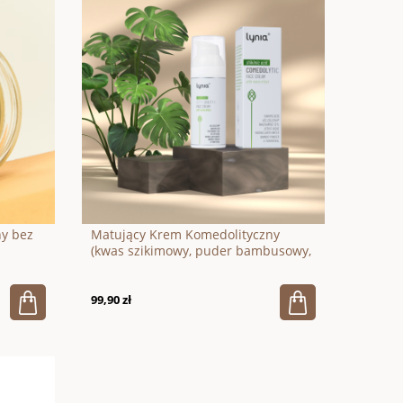
ny bez
Matujący Krem Komedolityczny
(kwas szikimowy, puder bambusowy,
olej konopny) 50ml
99,90 zł