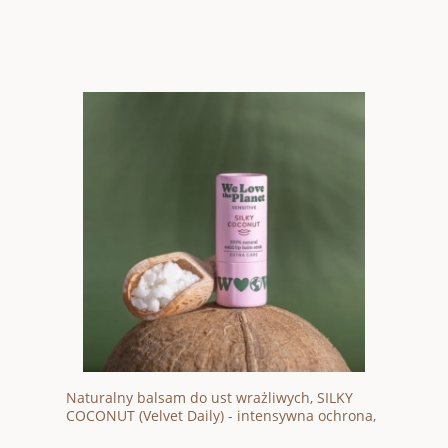
Naturalny balsam do ust wrażliwych, SILKY
COCONUT (Velvet Daily) - intensywna ochrona,
4,9 g