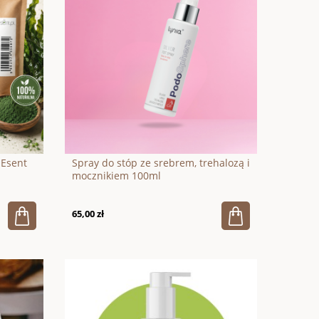
 Esent
Spray do stóp ze srebrem, trehalozą i
mocznikiem 100ml
65,00 zł