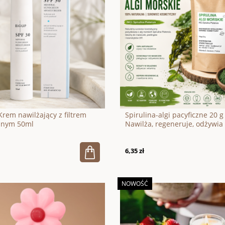
Krem nawilżający z filtrem
Spirulina-algi pacyficzne 20 g
lnym 50ml
Nawilża, regeneruje, odżywia
6,35 zł
NOWOŚĆ