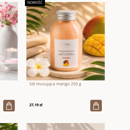
NOWOŚĆ
Sól musująca mango 250 g
27,19 zł