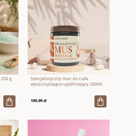
 250 g
Specjalistyczny mus do ciała
wyszczuplająco-ujędrniający 200ml
109,99 zł