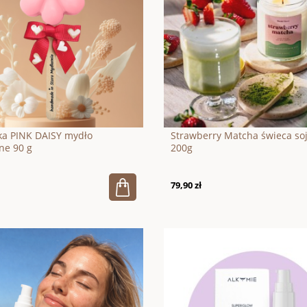
ka PINK DAISY mydło
Strawberry Matcha świeca so
ne 90 g
200g
79,90 zł