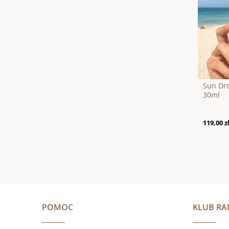
Sun Dr
30ml
119,00 z
POMOC
KLUB R