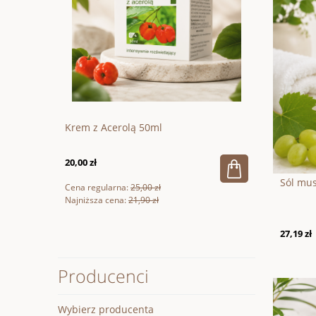
200g
Krem z Acerolą 50ml
Wegańska 
20,00 zł
66,60 zł
Sól mu
Cena regularna:
25,00 zł
Cena regular
Najniższa cena:
21,90 zł
Najniższa ce
27,19 zł
Producenci
Wybierz producenta