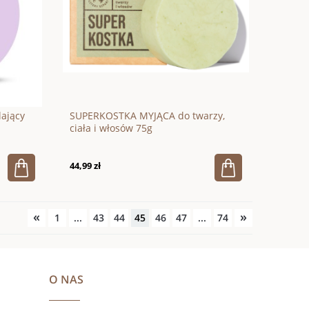
ający
SUPERKOSTKA MYJĄCA do twarzy,
ciała i włosów 75g
44,99 zł
«
»
1
...
43
44
45
46
47
...
74
O NAS