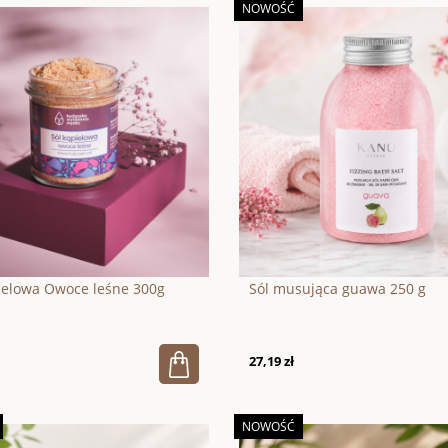
NOWOŚĆ
ielowa Owoce leśne 300g
Sól musująca guawa 250 g
27,19 zł
NOWOŚĆ