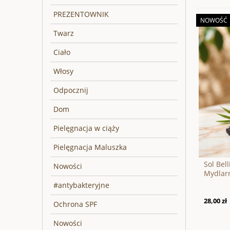
PREZENTOWNIK
NOWOŚĆ
Twarz
Ciało
Włosy
Odpocznij
Dom
Pielęgnacja w ciąży
Pielęgnacja Maluszka
Sol Bell
Nowości
Mydlar
#antybakteryjne
28,00 zł
Ochrona SPF
Nowości