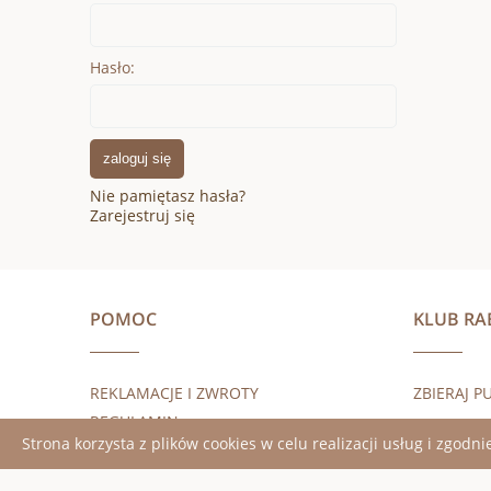
Hasło:
zaloguj się
Nie pamiętasz hasła?
Zarejestruj się
POMOC
KLUB R
REKLAMACJE I ZWROTY
ZBIERAJ P
REGULAMIN
Strona korzysta z plików cookies w celu realizacji usług i zgodni
POLITYKA PRYWATNOŚCI