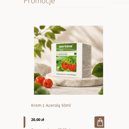
Promocje
200g
Krem z Acerolą 50ml
Wegańska 
20,00 zł
66,60 zł