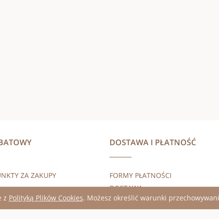
ABATOWY
DOSTAWA I PŁATNOŚĆ
UNKTY ZA ZAKUPY
FORMY PŁATNOŚCI
DOSTAWA
e z
Polityką Plików Cookies
. Możesz określić warunki przechowywani