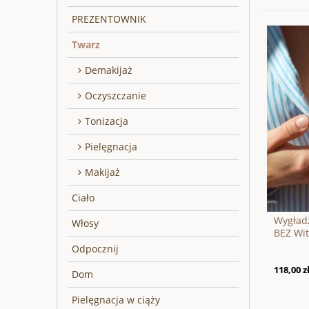
PREZENTOWNIK
Twarz
Demakijaż
Oczyszczanie
Tonizacja
Pielęgnacja
Makijaż
Ciało
Wygład
Włosy
BEZ Wit
Odpocznij
118,00 z
Dom
Pielęgnacja w ciąży