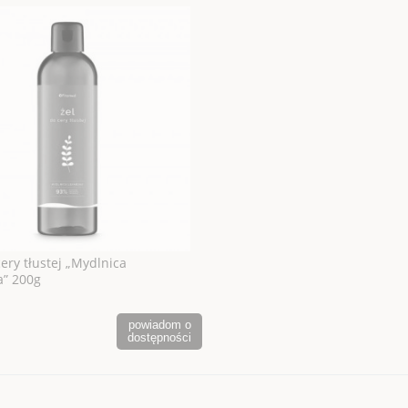
cery tłustej „Mydlnica
a” 200g
powiadom o
dostępności