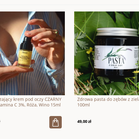
zający krem pod oczy CZARNY
Zdrowa pasta do zębów z ziela
amina C 3%, Róża, Wino 15ml
100ml
ł
49,00 zł