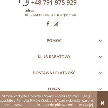
+48 791 975 929
adres:
ul. 12 Marca 218, 84-200 Wejherowo
POMOC
KLUB RABATOWY
DOSTAWA I PŁATNOŚĆ
O NAS
Strona korzysta z plików cookies w celu realizacji usług i
zgodnie z
Polityką Plików Cookies
. Możesz określić warunki
pokaż pełną wersję strony
przechowywania lub dostępu do plików cookies w Twojej