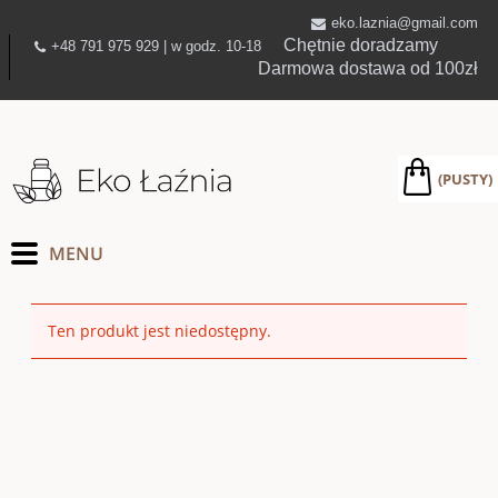
eko.laznia@gmail.com
Chętnie doradzamy
+48 791 975 929 | w godz. 10-18
Darmowa dostawa od 100zł
(PUSTY)
Ten produkt jest niedostępny.