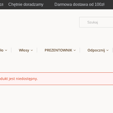
Chętnie doradzamy Darmowa dostawa od 100zł
-18
ało
Włosy
PREZENTOWNIK
Odpocznij
dukt jest niedostępny.