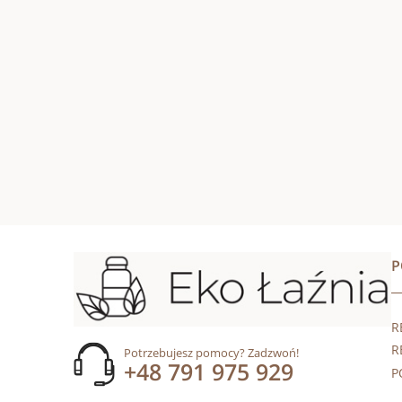
R
R
Potrzebujesz pomocy? Zadzwoń!
+48 791 975 929
P