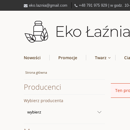
eko.laznia@gmail.com
+48 791 975 929 | w godz. 10
Nowości
Promocje
Twarz
Ci
Strona główna
Producenci
Ten pro
Wybierz producenta