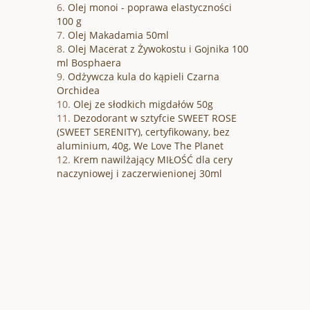
Olej monoi - poprawa elastyczności
100 g
Olej Makadamia 50ml
Olej Macerat z Żywokostu i Gojnika 100
ml Bosphaera
Odżywcza kula do kąpieli Czarna
Orchidea
Olej ze słodkich migdałów 50g
Dezodorant w sztyfcie SWEET ROSE
(SWEET SERENITY), certyfikowany, bez
aluminium, 40g, We Love The Planet
Krem nawilżający MIŁOŚĆ dla cery
naczyniowej i zaczerwienionej 30ml