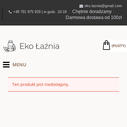
eko.laznia@gmail.com
Chętnie doradzamy
+48 791 975 929 | w godz. 10-18
Darmowa dostawa od 100zł
(PUSTY)
Ten produkt jest niedostępny.