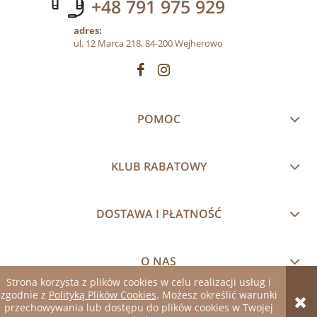
+48 791 975 929
adres:
ul. 12 Marca 218, 84-200 Wejherowo
POMOC
KLUB RABATOWY
DOSTAWA I PŁATNOŚĆ
O NAS
Strona korzysta z plików cookies w celu realizacji usług i
zgodnie z
Polityką Plików Cookies
. Możesz określić warunki
pokaż pełną wersję strony
przechowywania lub dostępu do plików cookies w Twojej