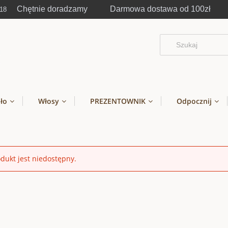
Chętnie doradzamy Darmowa dostawa od 100zł
-18
ało
Włosy
PREZENTOWNIK
Odpocznij
dukt jest niedostępny.