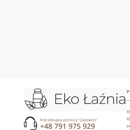
R
R
Potrzebujesz pomocy? Zadzwoń!
+48 791 975 929
P