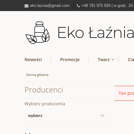
eko.laznia@gmail.com
+48 791 975 929 | w godz. 10
Nowości
Promocje
Twarz
Ci
Strona główna
Producenci
Ten pro
Wybierz producenta