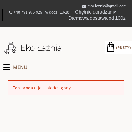
eko.laznia@gmail.com
Chętnie doradzamy
+48 791 975 929 | w godz. 10-18
Darmowa dostawa od 100zł
(PUSTY)
Ten produkt jest niedostępny.