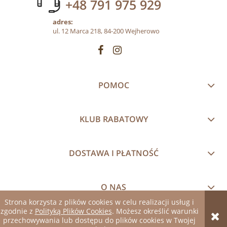
+48 791 975 929
adres:
ul. 12 Marca 218, 84-200 Wejherowo
POMOC
KLUB RABATOWY
DOSTAWA I PŁATNOŚĆ
O NAS
Strona korzysta z plików cookies w celu realizacji usług i
zgodnie z
Polityką Plików Cookies
. Możesz określić warunki
pokaż pełną wersję strony
przechowywania lub dostępu do plików cookies w Twojej