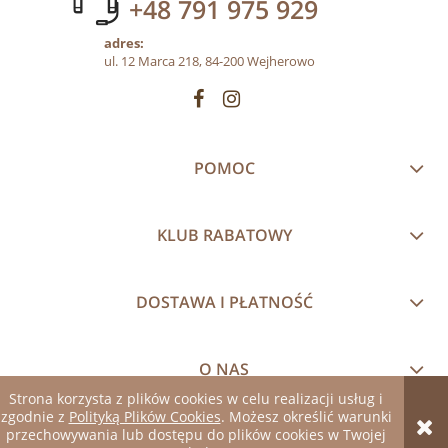
+48 791 975 929
adres:
ul. 12 Marca 218, 84-200 Wejherowo
POMOC
KLUB RABATOWY
DOSTAWA I PŁATNOŚĆ
O NAS
Strona korzysta z plików cookies w celu realizacji usług i
zgodnie z
Polityką Plików Cookies
. Możesz określić warunki
pokaż pełną wersję strony
przechowywania lub dostępu do plików cookies w Twojej