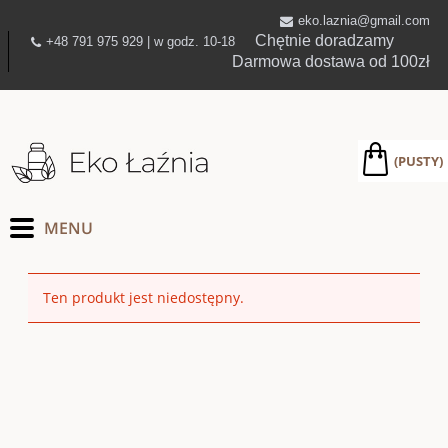
eko.laznia@gmail.com
Chętnie doradzamy
+48 791 975 929 | w godz. 10-18
Darmowa dostawa od 100zł
(PUSTY)
Ten produkt jest niedostępny.