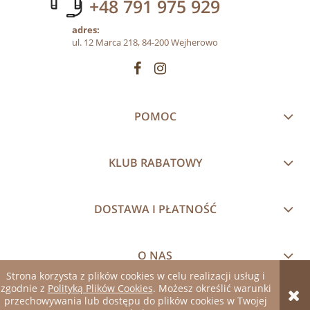
+48 791 975 929
adres:
ul. 12 Marca 218, 84-200 Wejherowo
POMOC
KLUB RABATOWY
DOSTAWA I PŁATNOŚĆ
O NAS
Strona korzysta z plików cookies w celu realizacji usług i
zgodnie z
Polityką Plików Cookies
. Możesz określić warunki
pokaż pełną wersję strony
przechowywania lub dostępu do plików cookies w Twojej