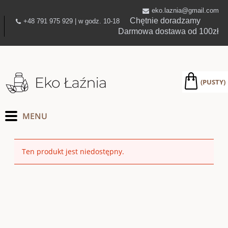
eko.laznia@gmail.com
Chętnie doradzamy
+48 791 975 929 | w godz. 10-18
Darmowa dostawa od 100zł
(PUSTY)
Ten produkt jest niedostępny.