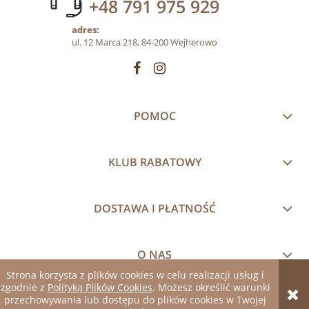
+48 791 975 929
adres:
ul. 12 Marca 218, 84-200 Wejherowo
POMOC
KLUB RABATOWY
DOSTAWA I PŁATNOŚĆ
O NAS
Strona korzysta z plików cookies w celu realizacji usług i
zgodnie z
Polityką Plików Cookies
. Możesz określić warunki
pokaż pełną wersję strony
przechowywania lub dostępu do plików cookies w Twojej