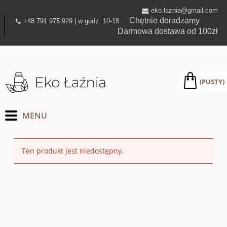
eko.laznia@gmail.com
Chętnie doradzamy
+48 791 975 929 | w godz. 10-18
Darmowa dostawa od 100zł
(PUSTY)
Ten produkt jest niedostępny.