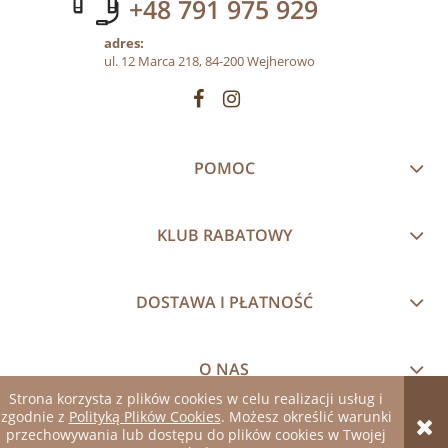
+48 791 975 929
adres:
ul. 12 Marca 218, 84-200 Wejherowo
POMOC
KLUB RABATOWY
DOSTAWA I PŁATNOŚĆ
O NAS
Strona korzysta z plików cookies w celu realizacji usług i
zgodnie z
Polityką Plików Cookies
. Możesz określić warunki
pokaż pełną wersję strony
przechowywania lub dostępu do plików cookies w Twojej