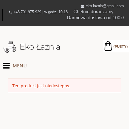
eko.laznia@gmail.com
Chętnie doradzamy
+48 791 975 929 | w godz. 10-18
Darmowa dostawa od 100zł
(PUSTY)
Ten produkt jest niedostępny.