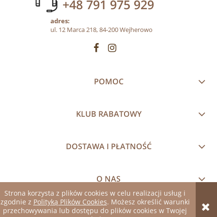
+48 791 975 929
adres:
ul. 12 Marca 218, 84-200 Wejherowo
POMOC
KLUB RABATOWY
DOSTAWA I PŁATNOŚĆ
O NAS
Strona korzysta z plików cookies w celu realizacji usług i
zgodnie z
Polityką Plików Cookies
. Możesz określić warunki
pokaż pełną wersję strony
przechowywania lub dostępu do plików cookies w Twojej