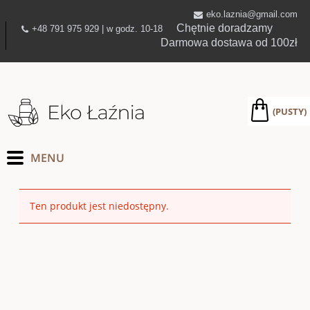
eko.laznia@gmail.com
Chętnie doradzamy
+48 791 975 929 | w godz. 10-18
Darmowa dostawa od 100zł
(PUSTY)
Ten produkt jest niedostępny.