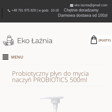
eko.laznia@gmail.com
Chętnie doradzamy
+48 791 975 929 | w godz. 10-18
Darmowa dostawa od 100zł
(PUSTY)
Probiotyczny płyn do mycia
naczyń PROBIOTICS 500ml