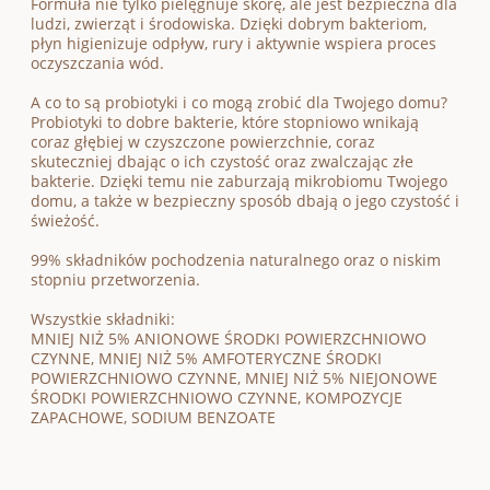
Formuła nie tylko pielęgnuje skórę, ale jest bezpieczna dla
ludzi, zwierząt i środowiska. Dzięki dobrym bakteriom,
płyn higienizuje odpływ, rury i aktywnie wspiera proces
oczyszczania wód.
A co to są probiotyki i co mogą zrobić dla Twojego domu?
Probiotyki to dobre bakterie, które stopniowo wnikają
coraz głębiej w czyszczone powierzchnie, coraz
skuteczniej dbając o ich czystość oraz zwalczając złe
bakterie. Dzięki temu nie zaburzają mikrobiomu Twojego
domu, a także w bezpieczny sposób dbają o jego czystość i
świeżość.
99% składników pochodzenia naturalnego oraz o niskim
stopniu przetworzenia.
Wszystkie składniki:
MNIEJ NIŻ 5% ANIONOWE ŚRODKI POWIERZCHNIOWO
CZYNNE, MNIEJ NIŻ 5% AMFOTERYCZNE ŚRODKI
POWIERZCHNIOWO CZYNNE, MNIEJ NIŻ 5% NIEJONOWE
ŚRODKI POWIERZCHNIOWO CZYNNE, KOMPOZYCJE
ZAPACHOWE, SODIUM BENZOATE