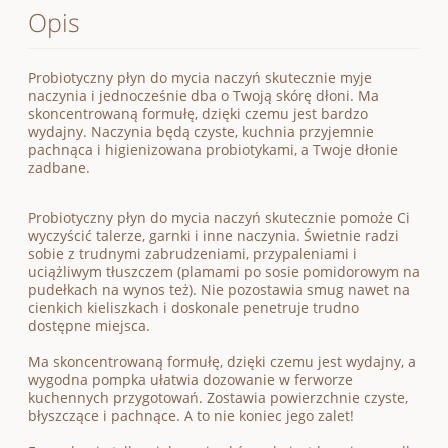
Opis
Probiotyczny płyn do mycia naczyń skutecznie myje
naczynia i jednocześnie dba o Twoją skórę dłoni. Ma
skoncentrowaną formułę, dzięki czemu jest bardzo
wydajny. Naczynia będą czyste, kuchnia przyjemnie
pachnąca i higienizowana probiotykami, a Twoje dłonie
zadbane.
Probiotyczny płyn do mycia naczyń skutecznie pomoże Ci
wyczyścić talerze, garnki i inne naczynia. Świetnie radzi
sobie z trudnymi zabrudzeniami, przypaleniami i
uciążliwym tłuszczem (plamami po sosie pomidorowym na
pudełkach na wynos też). Nie pozostawia smug nawet na
cienkich kieliszkach i doskonale penetruje trudno
dostępne miejsca.
Ma skoncentrowaną formułę, dzięki czemu jest wydajny, a
wygodna pompka ułatwia dozowanie w ferworze
kuchennych przygotowań. Zostawia powierzchnie czyste,
błyszczące i pachnące. A to nie koniec jego zalet!