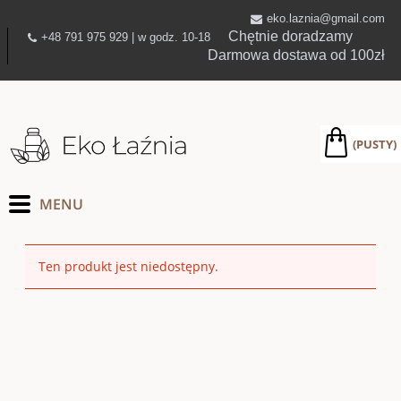
eko.laznia@gmail.com
Chętnie doradzamy
+48 791 975 929 | w godz. 10-18
Darmowa dostawa od 100zł
(PUSTY)
Ten produkt jest niedostępny.