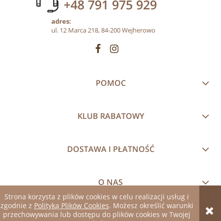
+48 791 975 929
adres:
ul. 12 Marca 218, 84-200 Wejherowo
POMOC
KLUB RABATOWY
DOSTAWA I PŁATNOŚĆ
O NAS
Strona korzysta z plików cookies w celu realizacji usług i
zgodnie z
Polityką Plików Cookies
. Możesz określić warunki
pokaż pełną wersję strony
przechowywania lub dostępu do plików cookies w Twojej