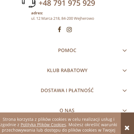
+48 791 975 929
adres:
ul. 12 Marca 218, 84-200 Wejherowo
POMOC
KLUB RABATOWY
DOSTAWA I PŁATNOŚĆ
O NAS
Strona korzysta z plików cookies w celu realizacji usług i
zgodnie z
Polityką Plików Cookies
. Możesz określić warunki
pokaż pełną wersję strony
przechowywania lub dostępu do plików cookies w Twojej