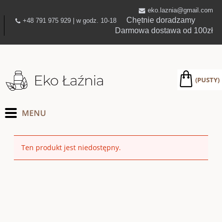
eko.laznia@gmail.com
Chętnie doradzamy
+48 791 975 929 | w godz. 10-18
Darmowa dostawa od 100zł
(PUSTY)
Ten produkt jest niedostępny.