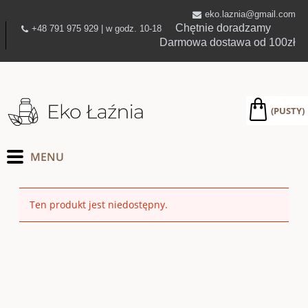
eko.laznia@gmail.com
Chętnie doradzamy
+48 791 975 929 | w godz. 10-18
Darmowa dostawa od 100zł
(PUSTY)
Ten produkt jest niedostępny.