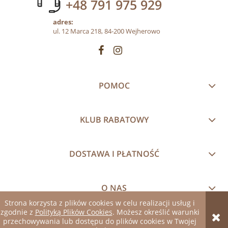
+48 791 975 929
adres:
ul. 12 Marca 218, 84-200 Wejherowo
POMOC
KLUB RABATOWY
DOSTAWA I PŁATNOŚĆ
O NAS
Strona korzysta z plików cookies w celu realizacji usług i
zgodnie z
Polityką Plików Cookies
. Możesz określić warunki
pokaż pełną wersję strony
przechowywania lub dostępu do plików cookies w Twojej