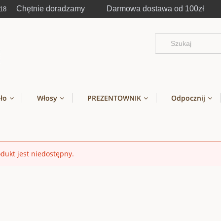
Chętnie doradzamy Darmowa dostawa od 100zł
-18
ało
Włosy
PREZENTOWNIK
Odpocznij
dukt jest niedostępny.