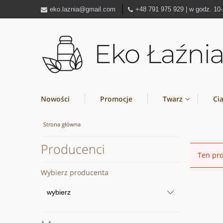
eko.laznia@gmail.com
+48 791 975 929 | w godz. 10
Nowości
Promocje
Twarz
Ci
Strona główna
Producenci
Ten pro
Wybierz producenta