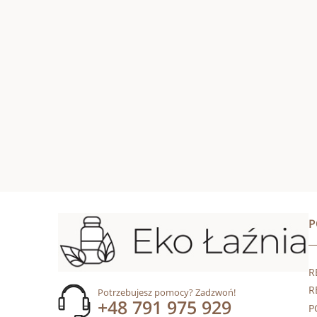
R
R
Potrzebujesz pomocy? Zadzwoń!
+48 791 975 929
P