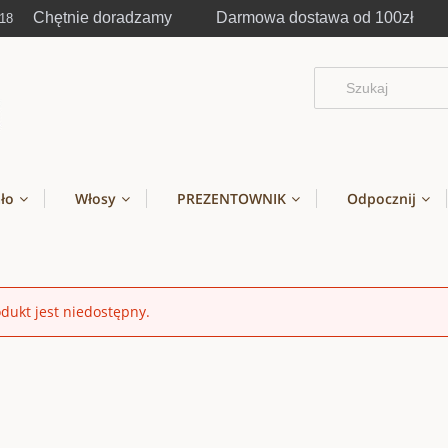
Chętnie doradzamy Darmowa dostawa od 100zł
-18
ało
Włosy
PREZENTOWNIK
Odpocznij
dukt jest niedostępny.