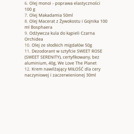
Olej monoi - poprawa elastyczności
100 g
Olej Makadamia 50ml
Olej Macerat z Żywokostu i Gojnika 100
ml Bosphaera
Odżywcza kula do kąpieli Czarna
Orchidea
Olej ze słodkich migdałów 50g
Dezodorant w sztyfcie SWEET ROSE
(SWEET SERENITY), certyfikowany, bez
aluminium, 40g, We Love The Planet
Krem nawilżający MIŁOŚĆ dla cery
naczyniowej i zaczerwienionej 30ml