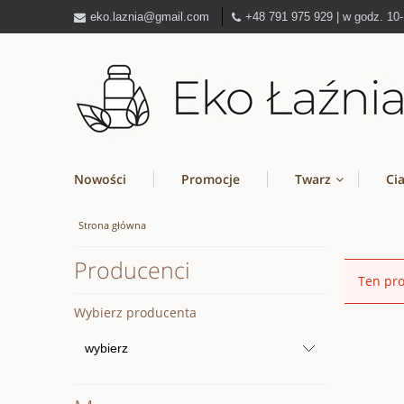
eko.laznia@gmail.com
+48 791 975 929 | w godz. 10
Nowości
Promocje
Twarz
Ci
Strona główna
Producenci
Ten pro
Wybierz producenta