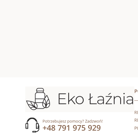
R
R
Potrzebujesz pomocy? Zadzwoń!
+48 791 975 929
P