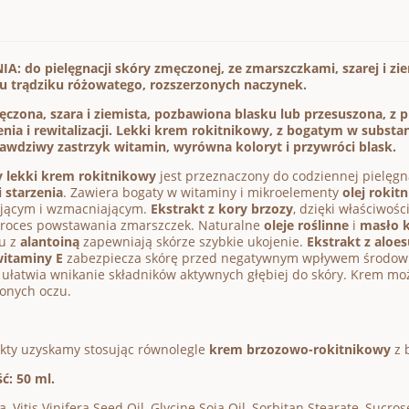
: do pielęgnacji skóry zmęczonej, ze zmarszczkami, szarej i zie
u trądziku różowatego, rozszerzonych naczynek.
czona, szara i ziemista, pozbawiona blasku lub przesuszona, z
ia i rewitalizacji. Lekki krem rokitnikowy, z bogatym w subst
awdziwy zastrzyk witamin, wyrówna koloryt i przywróci blask.
y lekki krem rokitnikowy
jest przeznaczony do codziennej pielęgn
 starzenia
. Zawiera bogaty w witaminy i mikroelementy
olej rokit
ującym i wzmacniającym.
Ekstrakt z kory brzozy
, dzięki właściwoś
proces powstawania zmarszczek. Naturalne
oleje roślinne
i
masło k
u z
alantoiną
zapewniają skórze szybkie ukojenie.
Ekstrakt z aloes
itaminy E
zabezpiecza skórę przed negatywnym wpływem środow
 ułatwia wnikanie składników aktywnych głębiej do skóry. Krem mo
onych oczu.
kty uzyskamy stosując równolegle
krem brzozowo-rokitnikowy
z 
ć: 50 ml.
, Vitis Vinifera Seed Oil, Glycine Soja Oil, Sorbitan Stearate, S