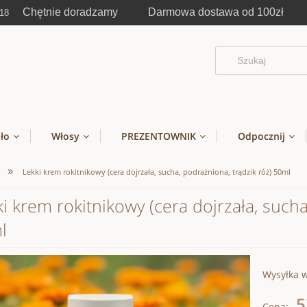
Chętnie doradzamy Darmowa dostawa od 100zł
-18
ało
Włosy
PREZENTOWNIK
Odpocznij
»
Lekki krem rokitnikowy (cera dojrzała, sucha, podrażniona, trądzik róż) 50ml
i krem rokitnikowy (cera dojrzała, sucha
l
Wysyłka 
5
Cena: