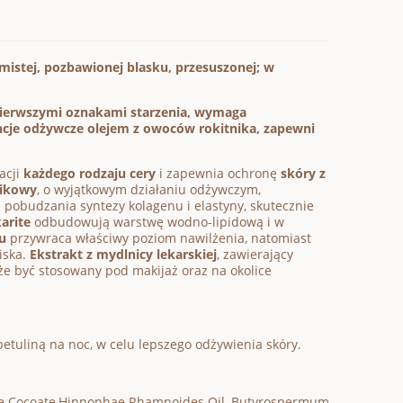
mistej, pozbawionej blasku, przesuszonej; w
 pierwszymi oznakami starzenia, wymaga
ancje odżywcze olejem z owoców rokitnika, zapewni
acji
każdego rodzaju cery
i zapewnia ochronę
skóry z
nikowy
, o wyjątkowym działaniu odżywczym,
ci pobudzania syntezy kolagenu i elastyny, skutecznie
arite
odbudowują warstwę wodno-lipidową i w
u
przywraca właściwy poziom nawilżenia, natomiast
iska.
Ekstrakt z mydlnicy lekarskiej
, zawierający
że być stosowany pod makijaż oraz na okolice
betuliną na noc, w celu lepszego odżywienia skóry.
ucrose Cocoate,Hippophae Rhamnoides Oil, Butyrospermum