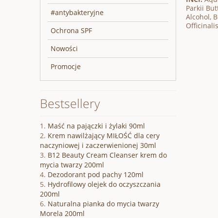
Parkii But
#antybakteryjne
Alcohol, 
Officinali
Ochrona SPF
Nowości
Promocje
Bestsellery
Maść na pajączki i żylaki 90ml
Krem nawilżający MIŁOŚĆ dla cery
naczyniowej i zaczerwienionej 30ml
B12 Beauty Cream Cleanser krem do
mycia twarzy 200ml
Dezodorant pod pachy 120ml
Hydrofilowy olejek do oczyszczania
200ml
Naturalna pianka do mycia twarzy
Morela 200ml