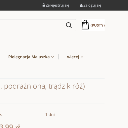
Zarejestruj się
Zaloguj się
(PUSTY)
Pielęgnacja Maluszka
więcej
, podrażniona, trądzik róż)
w:
1 dni
3,99 zł