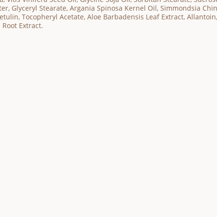
ter, Glyceryl Stearate, Argania Spinosa Kernel Oil, Simmondsia Chine
Betulin, Tocopheryl Acetate, Aloe Barbadensis Leaf Extract, Allanto
s Root Extract.