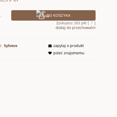
.
DO KOSZYKA
Zyskujesz
265
pkt [
?
]
dodaj do przechowalni
t:
Sylveco
zapytaj o produkt
poleć znajomemu