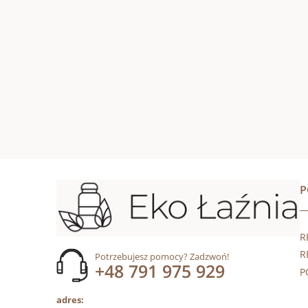
R
R
Potrzebujesz pomocy? Zadzwoń!
+48 791 975 929
P
adres: