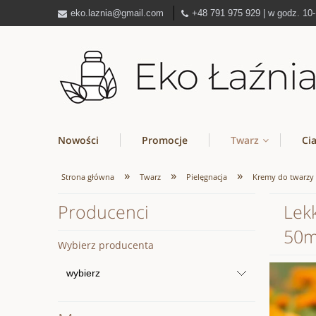
eko.laznia@gmail.com
+48 791 975 929 | w godz. 10
Nowości
Promocje
Twarz
Ci
»
»
»
Strona główna
Twarz
Pielęgnacja
Kremy do twarzy
Producenci
Lekk
50m
Wybierz producenta