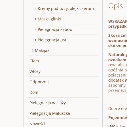
Opis
Kremy pod oczy, olejki, serum
Maski, glinki
WSKAZANIA
przypadk
Pielęgnacja zębów
Skóra zmę
Pielęgnacja ust
wzmocnien
skórze pr
Makijaż
Naturaln
oznakami
Ciało
rewitaliz
opóźnia 
Włosy
połączeni
dodatek
w
Odpocznij
saponiny,
przemęcz
Dom
Pielęgnacja w ciąży
Dobre efe
Pielęgnacja Maluszka
Pojemnoś
Nowości
INCI:
Aqua