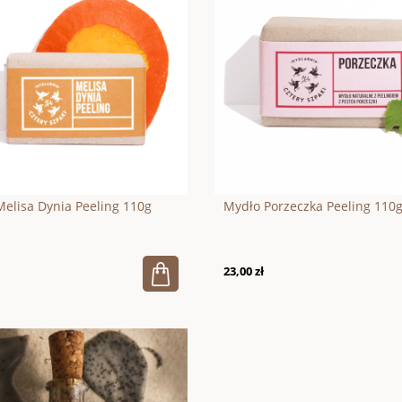
pomadka z buraka 10ml
CASHMERE aksamitna pianka do
kąpieli i pod prysznic 150ml
35,10 zł
na:
74,00 zł
Cena regularna:
39,00 zł
na:
74,00 zł
Najniższa cena:
39,00 zł
elisa Dynia Peeling 110g
Mydło Porzeczka Peeling 110
23,00 zł