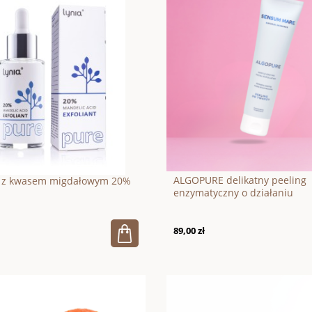
ALGOPURE delikatny peeling
g z kwasem migdałowym 20%
enzymatyczny o działaniu
oczyszczającym i wygładzają
100ml
89,00 zł