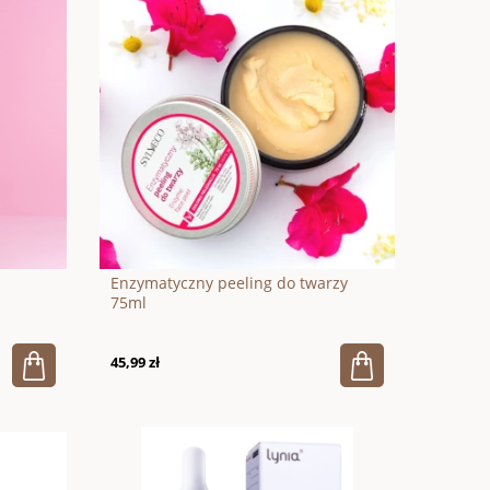
Enzymatyczny peeling do twarzy
75ml
cym
45,99 zł