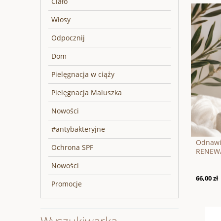
Ciało
Włosy
Odpocznij
Dom
Pielęgnacja w ciąży
Pielęgnacja Maluszka
Nowości
#antybakteryjne
Odnawi
Ochrona SPF
RENEWA
Nowości
66,00 zł
Promocje
Wyszukiwarka