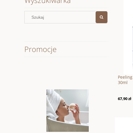
Promocje
Peelin
30ml
67,90 zł