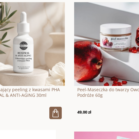
ający peeling z kwasami PHA
Peel-Maseczka do twarzy Ow
L & ANTI-AGING 30ml
Podróże 60g
49,00 zł