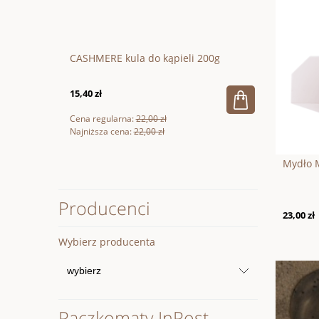
CASHMERE kula do kąpieli 200g
Wegańska 
15,40 zł
66,60 zł
Cena regularna:
22,00 zł
Cena regular
Najniższa cena:
22,00 zł
Najniższa ce
Mydło M
Producenci
23,00 zł
Wybierz producenta
Paczkomaty InPost