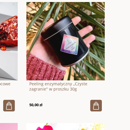
ocowe
Peeling enzymatyczny ,,Czyste
zagranie" w proszku 30g
50,00 zł