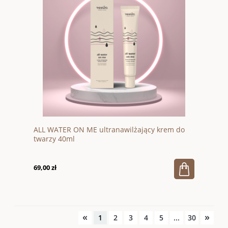
ALL WATER ON ME ultranawilżający krem do
twarzy 40ml
69,00 zł
«
»
1
2
3
4
5
...
30