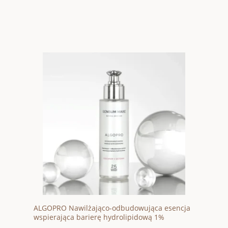
ALGOPRO Nawilżająco-odbudowująca esencja
wspierająca barierę hydrolipidową 1%
kompleks z ceramidami i ektoiną 100ml