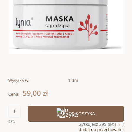
Wysyłka w:
1 dni
59,00 zł
Cena:
DO KOSZYKA
szt.
Zyskujesz
295
pkt [
?
]
dodaj do przechowalni