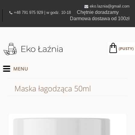
eko.laznia@gmail.com
Chętnie doradzamy
+48 791 975 929 | w godz. 10-18
Darmowa dostawa od 100zł
(PUSTY)
Maska łagodząca 50ml