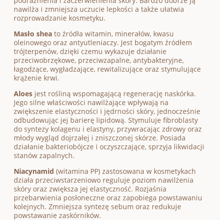
podrażnienia i zaczerwienienia skóry. Bardzo dobrze ją
nawilża i zmniejsza uczucie lepkości a także ułatwia
rozprowadzanie kosmetyku.
Masło shea
to źródła witamin, minerałów, kwasu
oleinowego oraz antyutleniaczy. Jest bogatym źródłem
trójterpenów, dzięki czemu wykazuje działanie
przeciwobrzękowe, przeciwzapalne, antybakteryjne,
łagodzące, wygładzające, rewitalizujące oraz stymulujące
krążenie krwi.
Aloes
jest rośliną wspomagającą regenerację naskórka.
Jego silne właściwości nawilżające wpływają na
zwiększenie elastyczności i jędrności skóry, jednocześnie
odbudowując jej barierę lipidową. Stymuluje fibroblasty
do syntezy kolagenu i elastyny, przywracając zdrowy oraz
młody wygląd dojrzałej i zniszczonej skórze. Posiada
działanie bakteriobójcze i oczyszczające, sprzyja likwidacji
stanów zapalnych.
Niacynamid
(witamina PP) zastosowana w kosmetykach
działa przeciwstarzeniowo reguluje poziom nawilżenia
skóry oraz zwiększa jej elastyczność. Rozjaśnia
przebarwienia posłoneczne oraz zapobiega powstawaniu
kolejnych. Zmniejsza syntezę sebum oraz redukuje
powstawanie zaskórników.