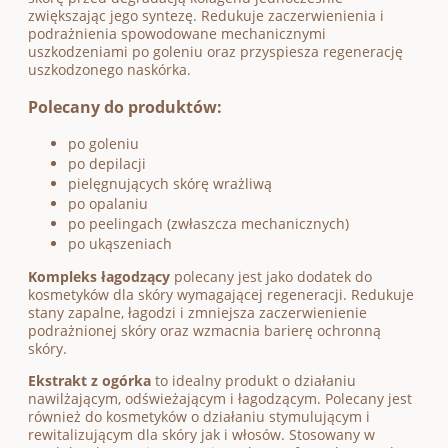
zwiększając jego syntezę. Redukuje zaczerwienienia i
podrażnienia spowodowane mechanicznymi
uszkodzeniami po goleniu oraz przyspiesza regenerację
uszkodzonego naskórka.
Polecany do produktów:
po goleniu
po depilacji
pielęgnujących skórę wrażliwą
po opalaniu
po peelingach (zwłaszcza mechanicznych)
po ukąszeniach
Kompleks łagodzący
polecany jest jako dodatek do
kosmetyków dla skóry wymagającej regeneracji. Redukuje
stany zapalne, łagodzi i zmniejsza zaczerwienienie
podrażnionej skóry oraz wzmacnia barierę ochronną
skóry.
Ekstrakt z ogórka
to idealny produkt o działaniu
nawilżającym, odświeżającym i łagodzącym. Polecany jest
również do kosmetyków o działaniu stymulującym i
rewitalizującym dla skóry jak i włosów. Stosowany w