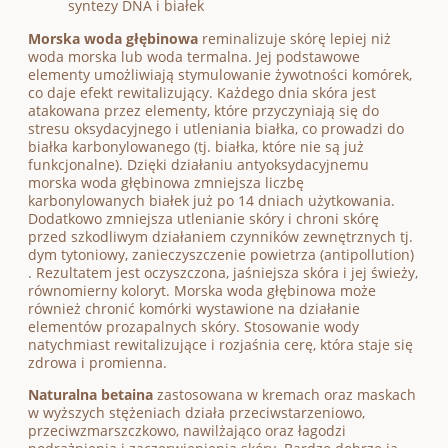
syntezy DNA i białek
Morska woda głębinowa
reminalizuje skórę lepiej niż
woda morska lub woda termalna. Jej podstawowe
elementy umożliwiają stymulowanie żywotności komórek,
co daje efekt rewitalizujący. Każdego dnia skóra jest
atakowana przez elementy, które przyczyniają się do
stresu oksydacyjnego i utleniania białka, co prowadzi do
białka karbonylowanego (tj. białka, które nie są już
funkcjonalne). Dzięki działaniu antyoksydacyjnemu
morska woda głębinowa zmniejsza liczbę
karbonylowanych białek już po 14 dniach użytkowania.
Dodatkowo zmniejsza utlenianie skóry i chroni skórę
przed szkodliwym działaniem czynników zewnętrznych tj.
dym tytoniowy, zanieczyszczenie powietrza (antipollution)
. Rezultatem jest oczyszczona, jaśniejsza skóra i jej świeży,
równomierny koloryt. Morska woda głębinowa może
również chronić komórki wystawione na działanie
elementów prozapalnych skóry. Stosowanie wody
natychmiast rewitalizujące i rozjaśnia cerę, która staje się
zdrowa i promienna.
Naturalna betaina
zastosowana w kremach oraz maskach
w wyższych stężeniach działa przeciwstarzeniowo,
przeciwzmarszczkowo, nawilżająco oraz łagodzi