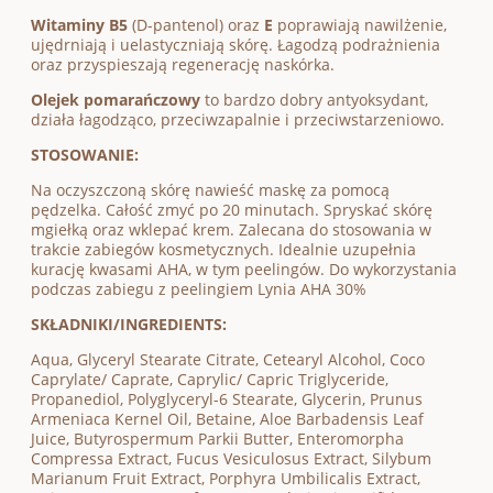
Witaminy B5
(D-pantenol) oraz
E
poprawiają nawilżenie,
ujędrniają i uelastyczniają skórę. Łagodzą podrażnienia
oraz przyspieszają regenerację naskórka.
Olejek pomarańczowy
to bardzo dobry antyoksydant,
działa łagodząco, przeciwzapalnie i przeciwstarzeniowo.
STOSOWANIE:
Na oczyszczoną skórę nawieść maskę za pomocą
pędzelka. Całość zmyć po 20 minutach. Spryskać skórę
mgiełką oraz wklepać krem. Zalecana do stosowania w
trakcie zabiegów kosmetycznych. Idealnie uzupełnia
kurację kwasami AHA, w tym peelingów. Do wykorzystania
podczas zabiegu z peelingiem Lynia AHA 30%
SKŁADNIKI/INGREDIENTS:
Aqua, Glyceryl Stearate Citrate, Cetearyl Alcohol, Coco
Caprylate/ Caprate, Caprylic/ Capric Triglyceride,
Propanediol, Polyglyceryl-6 Stearate, Glycerin, Prunus
Armeniaca Kernel Oil, Betaine, Aloe Barbadensis Leaf
Juice, Butyrospermum Parkii Butter, Enteromorpha
Compressa Extract, Fucus Vesiculosus Extract, Silybum
Marianum Fruit Extract, Porphyra Umbilicalis Extract,