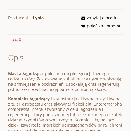
Producent:
Lynia
zapytaj o produkt
poleć znajomemu
Opis
Maska łagodząca,
polecana do pielęgnacji każdego
rodzaju skóry. Zastosowane substancje aktywne wpływają
na zmniejszenie podrażnień, uspokajają oraz regenerują,
jednocześnie wzmacniają barierę ochronną skóry.
Kompleks łagodzący
to substancja aktywna pozyskiwana
z tulsi, ostropestu oraz aktywnej frakcji algi Enteromarpha
compressa. Został stworzony w celu łagodzenia i
regeneracji skóry podrażnionej lub uszkodzonej na skutek
działań czynników zewnętrznych. Kompleks łagodzący
dzięki zawartości morskich pentasacharydów (MPS) chroni
skórę przed degradacją kolagenu jednocześnie