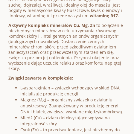
suchej, dojrzałej, wrażliwej. Idealny olej do masażu. Jest
bogaty w nienasycone kwasy tłuszczowe, kwas oleinowy i
linolowy, witaminę A i przede wszystkim
witaminę B17.
Aktywny kompleks minerałów Cu, Mg, Zn
to połączenie
niezbędnych minerałów w celu utrzymania równowagi
komórek skóry i „inteligentnych anionów organicznych”
(biologicznych nośników). Dostarczenie cennych
minerałów chroni skórę przed szkodliwym działaniem
zanieczyszczeń oraz przedwczesnym starzeniem się,
zwiększa poziom jej natlenienia. Przynosi ukojenie oraz
wyciszenie dając uczucie relaksu oraz komfortu napiętej
skóry.
Związki zawarte w kompleksie:
L-asparaginian – związek wchodzący w skład DNA,
inicjalizuje produkcję energii.
Magnez (Mg) – organiczny związek o działaniu
antystresowy. Zaangażowany w produkcję energii,
DNA i białek, zwiększa wymianę międzykomórkową.
Miedź (Cu) – działa detoksykująco wpływa na
integralność skóry
Cynk (Zn) – to przeciwutleniacz, jest niezbędny do