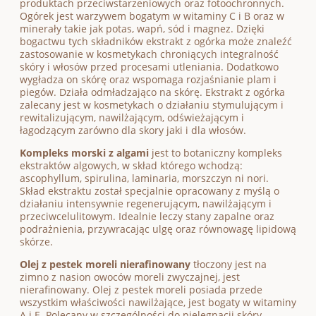
produktach przeciwstarzeniowych oraz fotoochronnych.
Ogórek jest warzywem bogatym w witaminy C i B oraz w
minerały takie jak potas, wapń, sód i magnez. Dzięki
bogactwu tych składników ekstrakt z ogórka może znaleźć
zastosowanie w kosmetykach chroniących integralność
skóry i włosów przed procesami utleniania. Dodatkowo
wygładza on skórę oraz wspomaga rozjaśnianie plam i
piegów. Działa odmładzająco na skórę. Ekstrakt z ogórka
zalecany jest w kosmetykach o działaniu stymulującym i
rewitalizującym, nawilżającym, odświeżającym i
łagodzącym zarówno dla skory jaki i dla włosów.
Kompleks morski z algami
jest to botaniczny kompleks
ekstraktów algowych, w skład którego wchodzą:
ascophyllum, spirulina, laminaria, morszczyn ni nori.
Skład ekstraktu został specjalnie opracowany z myślą o
działaniu intensywnie regenerującym, nawilżającym i
przeciwcelulitowym. Idealnie leczy stany zapalne oraz
podrażnienia, przywracając ulgę oraz równowagę lipidową
skórze.
Olej z pestek moreli nierafinowany
tłoczony jest na
zimno z nasion owoców moreli zwyczajnej, jest
nierafinowany. Olej z pestek moreli posiada przede
wszystkim właściwości nawilżające, jest bogaty w witaminy
A i E. Polecany w szczególności do pielęgnacji skóry