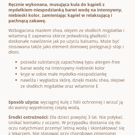
Ręcznie wykonana, musująca kula do kąpieli z
mydełkiem-niespodzianką barwi wodę na intensywny,
niebieski kolor, zamieniając kąpiel w relaksującą i
pachnącą zabawę.
Wzbogacona masłem shea, olejem ze słodkich migdałów i
witaminą E zapewnia skórze jedwabistą gładkość i
doskonałe nawilżenie jak po użyciu balsamu. Może być
stosowana także jako element domowej pielęgnacji stóp i
dłoni.
posiada substancję zapachową typu alergen-free
barwi wodę na intensywny niebieski kolor
kryje w sobie małe mydełko-niespodziankę
nawilża i wygładza skórę, dzięki masłu shea, olejowi
ze słodkich migdałów oraz witaminie E
Sposób użycia:
wyciągnij kulę z folii ochronnej i wrzuć ją
do wanny wypełnionej ciepłą wodą.
Środki ostrożności:
Dla dzieci powyżej 3 lat. Nie połykać.
Unikać kontaktu z oczami. W przypadku dostania się do
oczu natychmiast przemyć letnią wodą i skontaktować się
z lekarzem. Nie stosować przy chorobowo zmienionej