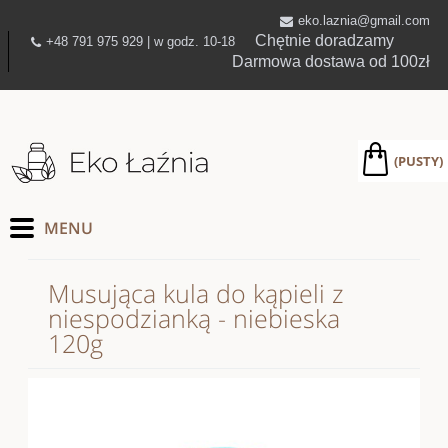
eko.laznia@gmail.com
Chętnie doradzamy
+48 791 975 929 | w godz. 10-18
Darmowa dostawa od 100zł
(PUSTY)
Musująca kula do kąpieli z
niespodzianką - niebieska
120g