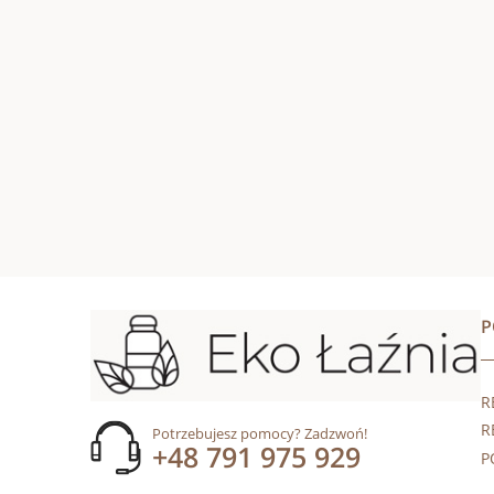
R
R
Potrzebujesz pomocy? Zadzwoń!
+48 791 975 929
P