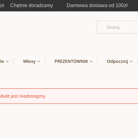
Chętnie doradzamy Darmowa dostawa od 100zł
-18
ało
Włosy
PREZENTOWNIK
Odpocznij
dukt jest niedostępny.