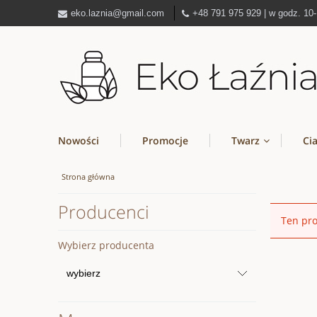
eko.laznia@gmail.com
+48 791 975 929 | w godz. 10
Nowości
Promocje
Twarz
Ci
Strona główna
Producenci
Ten pro
Wybierz producenta