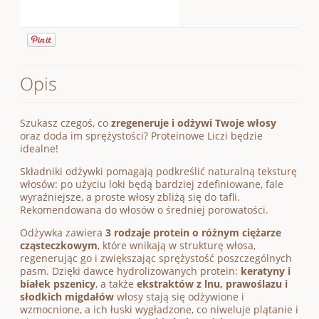
Opis
Szukasz czegoś, co
zregeneruje i odżywi Twoje włosy
oraz doda im sprężystości? Proteinowe Liczi będzie
idealne!
Składniki odżywki pomagają podkreślić naturalną teksturę
włosów: po użyciu loki będą bardziej zdefiniowane, fale
wyraźniejsze, a proste włosy zbliżą się do tafli.
Rekomendowana do włosów o średniej porowatości.
Odżywka zawiera
3 rodzaje protein o różnym ciężarze
cząsteczkowym
, które wnikają w strukturę włosa,
regenerując go i zwiększając sprężystość poszczególnych
pasm. Dzięki dawce hydrolizowanych protein:
keratyny i
białek pszenicy
, a także
ekstraktów z lnu, prawoślazu i
słodkich migdałów
włosy stają się odżywione i
wzmocnione, a ich łuski wygładzone, co niweluje plątanie i