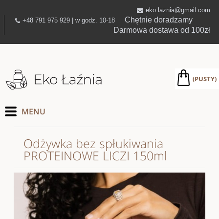
eko.laznia@gmail.com
Chętnie doradzamy
+48 791 975 929 | w godz. 10-18
Darmowa dostawa od 100zł
(PUSTY)
Odżywka bez spłukiwania
PROTEINOWE LICZI 150ml