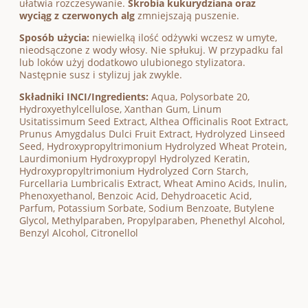
ułatwia rozczesywanie.
Skrobia kukurydziana oraz
wyciąg z czerwonych alg
zmniejszają puszenie.
Sposób użycia:
niewielką ilość odżywki wczesz w umyte,
nieodsączone z wody włosy. Nie spłukuj. W przypadku fal
lub loków użyj dodatkowo ulubionego stylizatora.
Następnie susz i stylizuj jak zwykle.
Składniki INCI/Ingredients:
Aqua, Polysorbate 20,
Hydroxyethylcellulose, Xanthan Gum, Linum
Usitatissimum Seed Extract, Althea Officinalis Root Extract,
Prunus Amygdalus Dulci Fruit Extract, Hydrolyzed Linseed
Seed, Hydroxypropyltrimonium Hydrolyzed Wheat Protein,
Laurdimonium Hydroxypropyl Hydrolyzed Keratin,
Hydroxypropyltrimonium Hydrolyzed Corn Starch,
Furcellaria Lumbricalis Extract, Wheat Amino Acids, Inulin,
Phenoxyethanol, Benzoic Acid, Dehydroacetic Acid,
Parfum, Potassium Sorbate, Sodium Benzoate, Butylene
Glycol, Methylparaben, Propylparaben, Phenethyl Alcohol,
Benzyl Alcohol, Citronellol