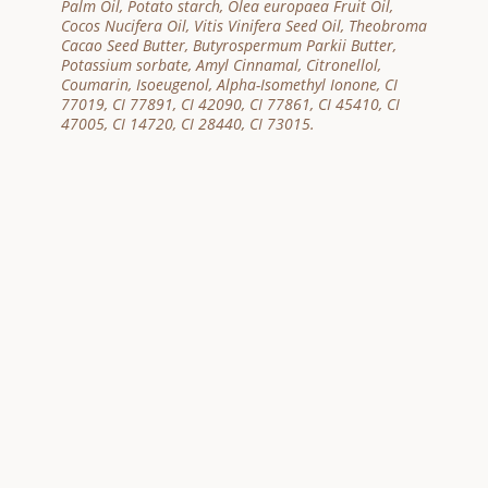
Palm Oil, Potato starch, Olea europaea Fruit Oil,
Cocos Nucifera Oil, Vitis Vinifera Seed Oil, Theobroma
Cacao Seed Butter, Butyrospermum Parkii Butter,
Potassium sorbate, Amyl Cinnamal, Citronellol,
Coumarin, Isoeugenol, Alpha-Isomethyl Ionone, CI
77019, CI 77891, CI 42090, CI 77861, CI 45410, CI
47005, CI 14720, CI 28440, CI 73015.