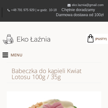
eko.laznia@gmail.com
Chętnie doradzamy
+48 791 975 929 | w godz. 10-18
Darmowa dostawa od 100zł
(PUSTY)
Babeczka do kąpieli Kwiat
Lotosu 100g / 35g