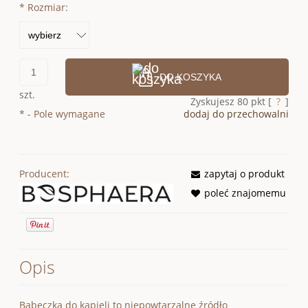
*
Rozmiar:
DO KOSZYKA
szt.
Zyskujesz
80
pkt [
?
]
*
- Pole wymagane
dodaj do przechowalni
Producent:
zapytaj o produkt
poleć znajomemu
Opis
Babeczka do kąpieli to niepowtarzalne źródło