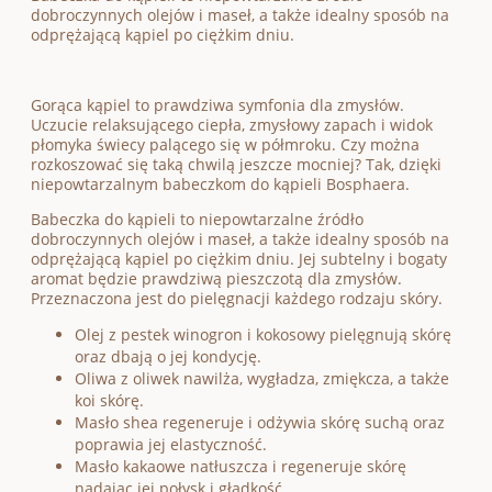
dobroczynnych olejów i maseł, a także idealny sposób na
odprężającą kąpiel po ciężkim dniu.
Gorąca kąpiel to prawdziwa symfonia dla zmysłów.
Uczucie relaksującego ciepła, zmysłowy zapach i widok
płomyka świecy palącego się w półmroku. Czy można
rozkoszować się taką chwilą jeszcze mocniej? Tak, dzięki
niepowtarzalnym babeczkom do kąpieli Bosphaera.
Babeczka do kąpieli to niepowtarzalne źródło
dobroczynnych olejów i maseł, a także idealny sposób na
odprężającą kąpiel po ciężkim dniu. Jej subtelny i bogaty
aromat będzie prawdziwą pieszczotą dla zmysłów.
Przeznaczona jest do pielęgnacji każdego rodzaju skóry.
Olej z pestek winogron i kokosowy pielęgnują skórę
oraz dbają o jej kondycję.
Oliwa z oliwek nawilża, wygładza, zmiękcza, a także
koi skórę.
Masło shea regeneruje i odżywia skórę suchą oraz
poprawia jej elastyczność.
Masło kakaowe natłuszcza i regeneruje skórę
nadając jej połysk i gładkość.