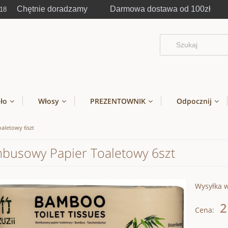
Chętnie doradzamy Darmowa dostawa od 100zł
-18
ało
Włosy
PREZENTOWNIK
Odpocznij
aletowy 6szt
busowy Papier Toaletowy 6szt
Wysyłka 
2
Cena: