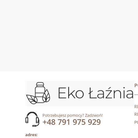
R
R
Potrzebujesz pomocy? Zadzwoń!
+48 791 975 929
P
adres: