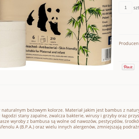
szt
Producen
 naturalnym beżowym kolorze. Materiał jakim jest bambus z natur
; łagodzi stany zapalne, zwalcza bakterie, wirusy i grzyby oraz pr
nasze wyroby z bambusa są wolne od nawozów, pestycydów, środkó
isfenolu A (B.P.A.) oraz wielu innych alergenów, zmniejszają podraż