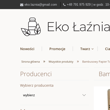
eko.laznia@gmail.com
+48 791 975 929 | w godz. 10
Nowości
Promocje
Twarz
Ci
»
»
Strona główna
Wszystkie produkty
Bambusowy Papier To
Producenci
Bam
Wybierz producenta