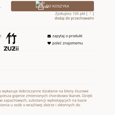
.
DO KOSZYKA
Zyskujesz
105
pkt [
?
]
dodaj do przechowalni
t:
zapytaj o produkt
poleć znajomemu
y wykazuje dobroczynne działanie na błony śluzowe
zyspiesza gojenie zmienionych chorobowo tkanek. Dzięki
w zapachowych, substancji wybielających na bazie
nienia u osób o wrażliwej skórze i skłonnych do