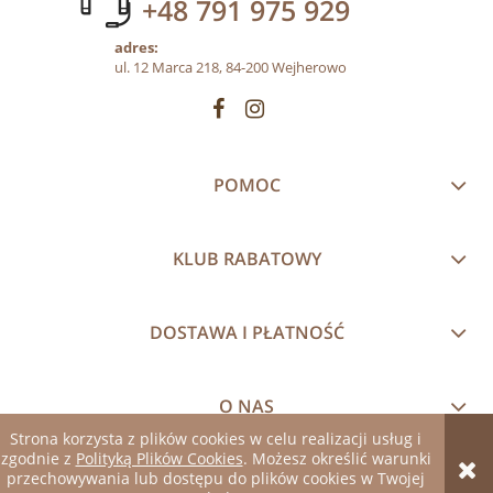
+48 791 975 929
adres:
ul. 12 Marca 218, 84-200 Wejherowo
POMOC
KLUB RABATOWY
DOSTAWA I PŁATNOŚĆ
O NAS
Strona korzysta z plików cookies w celu realizacji usług i
zgodnie z
Polityką Plików Cookies
. Możesz określić warunki
pokaż pełną wersję strony
przechowywania lub dostępu do plików cookies w Twojej