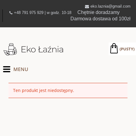
eko.laznia@gmail.com
Chętnie doradzamy
+48 791 975 929 | w godz. 10-18
Darmowa dostawa od 100zł
(PUSTY)
Ten produkt jest niedostępny.