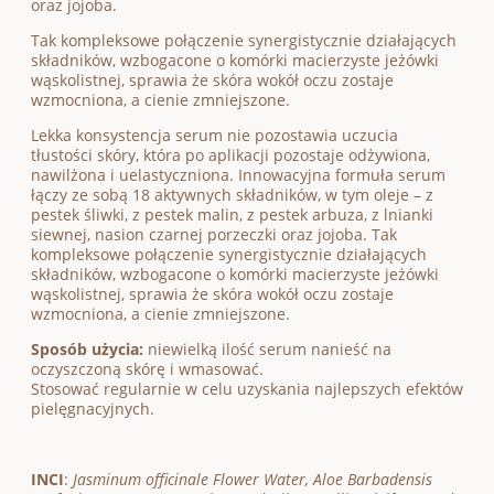
oraz jojoba.
Tak kompleksowe połączenie synergistycznie działających
składników, wzbogacone o komórki macierzyste jeżówki
wąskolistnej, sprawia że skóra wokół oczu zostaje
wzmocniona, a cienie zmniejszone.
Lekka konsystencja serum nie pozostawia uczucia
tłustości skóry, która po aplikacji pozostaje odżywiona,
nawilżona i uelastyczniona. Innowacyjna formuła serum
łączy ze sobą 18 aktywnych składników, w tym oleje – z
pestek śliwki, z pestek malin, z pestek arbuza, z lnianki
siewnej, nasion czarnej porzeczki oraz jojoba. Tak
kompleksowe połączenie synergistycznie działających
składników, wzbogacone o komórki macierzyste jeżówki
wąskolistnej, sprawia że skóra wokół oczu zostaje
wzmocniona, a cienie zmniejszone.
Sposób użycia:
niewielką ilość serum nanieść na
oczyszczoną skórę i wmasować.
Stosować regularnie w celu uzyskania najlepszych efektów
pielęgnacyjnych.
INCI
:
Jasminum officinale Flower Water, Aloe Barbadensis