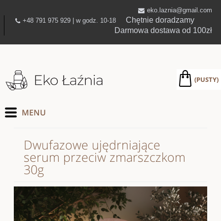
eko.laznia@gmail.com
Chętnie doradzamy
+48 791 975 929 | w godz. 10-18
Darmowa dostawa od 100zł
(PUSTY)
Dwufazowe ujędrniające
serum przeciw zmarszczkom
30g