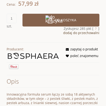
57,99 zł
Cena:
DO KOSZYKA
szt.
Zyskujesz
285
pkt [
?
]
dodaj do przechowalni
Producent:
zapytaj o produkt
poleć znajomemu
Opis
Innowacyjna formuła serum łączy ze sobą 18 aktywnych
składników, w tym oleje – z pestek śliwki, z pestek malin, z
pestek arbuza, z lnianki siewnej, nasion czarnej porzeczki