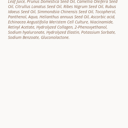
Leaf Juice, Prunus Domestica Seed Oil, Camellia Oleifera Seed
Oil, Citrullus Lanatus Seed Oil, Ribes Nigrum Seed Oil, Rubus
Idaeus Seed Oil, Simmondsia Chinensis Seed Oil, Tocopherol,
Panthenol, Aqua, Helianthus annuus Seed Oil, Ascorbic acid,
Echinacea Angustifolia Meristem Cell Culture, Niacinamide,
Retinyl Acetate, Hydrolyzed Collagen, 2-Phenoxyethanol,
Sodium hyaluronate, Hydrolyzed Elastin, Potassium Sorbate,
Sodium Benzoate, Gluconolactone.