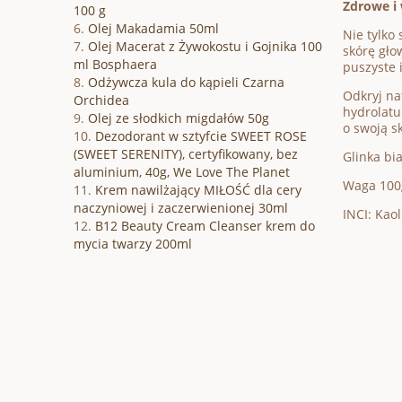
Zdrowe i 
100 g
Olej Makadamia 50ml
Nie tylko 
Olej Macerat z Żywokostu i Gojnika 100
skórę gło
ml Bosphaera
puszyste 
Odżywcza kula do kąpieli Czarna
Odkryj na
Orchidea
hydrolatu 
Olej ze słodkich migdałów 50g
o swoją sk
Dezodorant w sztyfcie SWEET ROSE
(SWEET SERENITY), certyfikowany, bez
Glinka bia
aluminium, 40g, We Love The Planet
Waga 100
Krem nawilżający MIŁOŚĆ dla cery
naczyniowej i zaczerwienionej 30ml
INCI: Kaol
B12 Beauty Cream Cleanser krem do
mycia twarzy 200ml