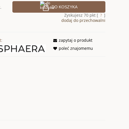
.
DO KOSZYKA
Zyskujesz
70
pkt [
?
]
dodaj do przechowalni
t:
zapytaj o produkt
poleć znajomemu