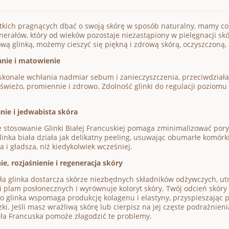
tkich pragnących dbać o swoją skórę w sposób naturalny, mamy coś
nerałów, który od wieków pozostaje niezastąpiony w pielęgnacji sk
wą glinką, możemy cieszyć się piękną i zdrową skórą, oczyszczoną, 
anie i matowienie
skonale wchłania nadmiar sebum i zanieczyszczenia, przeciwdziała
świeżo, promiennie i zdrowo. Zdolność glinki do regulacji poziom
ie i jedwabista skóra
 stosowanie Glinki Białej Francuskiej pomaga zminimalizować pory i
linka biała działa jak delikatny peeling, usuwając obumarłe komórki
 i gładsza, niż kiedykolwiek wcześniej.
e, rozjaśnienie i regeneracja skóry
ła glinka dostarcza skórze niezbędnych składników odżywczych, ut
i plam posłonecznych i wyrównuje koloryt skóry. Twój odcień skóry b
 glinka wspomaga produkcję kolagenu i elastyny, przyspieszając pr
ki. Jeśli masz wrażliwą skórę lub cierpisz na jej częste podrażnieni
ała Francuska pomoże złagodzić te problemy.