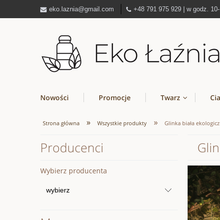
eko.laznia@gmail.com
+48 791 975 929 | w godz. 10
Nowości
Promocje
Twarz
Ci
»
»
Strona główna
Wszystkie produkty
Glinka biała ekologic
Producenci
Glin
Wybierz producenta