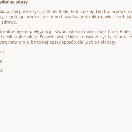
witalne włosy
skóra czerpie korzyści z Glinki Białej Francuskiej. Ten bio produkt 
wy, regulując produkcję sebum i nawilżając strukturę włosa, odbijają
i zdrowe.
turalne piękno pielęgnacji i stwórz własną maseczkę z Glinki Białe
i (jeśli lubisz) oleju. Pozwól swojej skórze doświadczyć tych fantas
órę naturalnie, bo to najlepszy sposób dla Ciebie i planety.
ła
g
in.