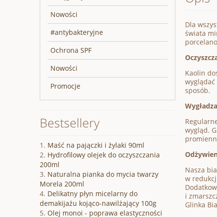
Nowości
Dla wszys
#antybakteryjne
świata mi
porcelano
Ochrona SPF
Oczyszcz
Nowości
Kaolin do
wyglądać 
Promocje
sposób.
Wygładzan
Bestsellery
Regularne
wygląd. G
promienna
Maść na pajączki i żylaki 90ml
Odżywieni
Hydrofilowy olejek do oczyszczania
200ml
Nasza bia
Naturalna pianka do mycia twarzy
w redukcj
Morela 200ml
Dodatkowo
Delikatny płyn micelarny do
i zmarszcz
demakijażu kojąco-nawilżający 100g
Glinka Bi
Olej monoi - poprawa elastyczności