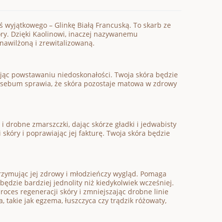
 wyjątkowego – Glinkę Białą Francuską. To skarb ze
óry. Dzięki Kaolinowi, inaczej nazywanemu
nawilżoną i zrewitalizowaną.
jąc powstawaniu niedoskonałości. Twoja skóra będzie
u sebum sprawia, że skóra pozostaje matowa w zdrowy
 drobne zmarszczki, dając skórze gładki i jedwabisty
 skóry i poprawiając jej fakturę. Twoja skóra będzie
rzymując jej zdrowy i młodzieńczy wygląd. Pomaga
ędzie bardziej jednolity niż kiedykolwiek wcześniej.
oces regeneracji skóry i zmniejszając drobne linie
a, takie jak egzema, łuszczyca czy trądzik różowaty,