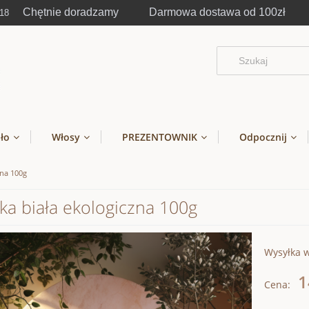
Chętnie doradzamy Darmowa dostawa od 100zł
-18
ało
Włosy
PREZENTOWNIK
Odpocznij
zna 100g
ka biała ekologiczna 100g
Wysyłka 
1
Cena: