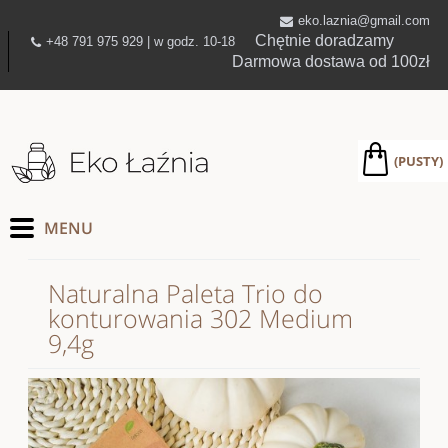
eko.laznia@gmail.com
Chętnie doradzamy
+48 791 975 929 | w godz. 10-18
Darmowa dostawa od 100zł
(PUSTY)
Naturalna Paleta Trio do
konturowania 302 Medium
9,4g