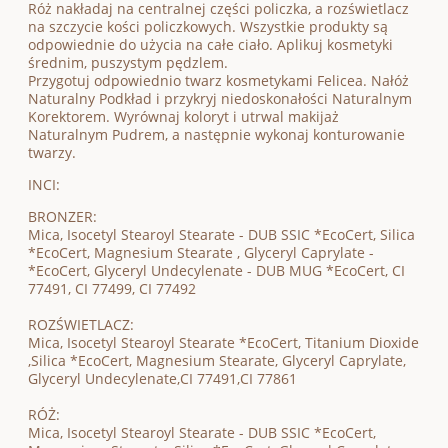
Róż nakładaj na centralnej części policzka, a rozświetlacz
na szczycie kości policzkowych. Wszystkie produkty są
odpowiednie do użycia na całe ciało. Aplikuj kosmetyki
średnim, puszystym pędzlem.
Przygotuj odpowiednio twarz kosmetykami Felicea. Nałóż
Naturalny Podkład i przykryj niedoskonałości Naturalnym
Korektorem. Wyrównaj koloryt i utrwal makijaż
Naturalnym Pudrem, a następnie wykonaj konturowanie
twarzy.
INCI:
BRONZER:
Mica, Isocetyl Stearoyl Stearate - DUB SSIC *EcoCert, Silica
*EcoCert, Magnesium Stearate , Glyceryl Caprylate -
*EcoCert, Glyceryl Undecylenate - DUB MUG *EcoCert, CI
77491, CI 77499, CI 77492
ROZŚWIETLACZ:
Mica, Isocetyl Stearoyl Stearate *EcoCert, Titanium Dioxide
,Silica *EcoCert, Magnesium Stearate, Glyceryl Caprylate,
Glyceryl Undecylenate,CI 77491,CI 77861
RÓŻ:
Mica, Isocetyl Stearoyl Stearate - DUB SSIC *EcoCert,