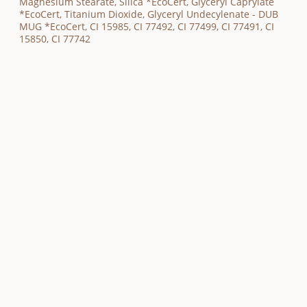
Magnesium Stearate, Silica *EcoCert, Glyceryl Caprylate
*EcoCert, Titanium Dioxide, Glyceryl Undecylenate - DUB
MUG *EcoCert, CI 15985, CI 77492, CI 77499, CI 77491, CI
15850, CI 77742