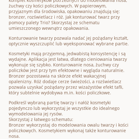
komplet kosmetyków potrzebnych do modelowania nosa,
żuchwy czy kości policzkowych. W papierowym,
przyjaznym dla środowiska, opakowaniu znajdują się:
bronzer, rozświetlacz i róż. Jak konturować twarz przy
pomocy palety Trio? Skorzystaj ze schematu
umieszczonego wewnątrz opakowania.
Konturowanie twarzy pozwala nadać jej pożądany kształt,
optycznie wyszczuplić lub wyeksponować wybrane partie.
Kosmetyki mają przyjemną, jedwabistą konsystencję i są
wydajne. Aplikacja jest łatwa, dlatego cieniowania twarzy
wykonuje się szybko. Konturowanie nosa, żuchwy czy
policzków jest przy tym efektowne i wygląda naturalnie.
Bronzer pozostawia na skórze efekt wakacyjnej
opalenizny. Róż dodaje cerze świeżości, a rozświetlacz
pozwala uzyskać pożądany przez wizażystów efekt tafli,
który subtelnie wydobywa m.in. kości policzkowe.
Podkreśl wybraną partię twarzy i nałóż kosmetyki
pojedynczo lub wykorzystaj je wszystkie do idealnego
wymodelowania jej rysów.
Skorzystaj z łatwego schematu:
Bronzer wykorzystaj do modelowania owalu twarzy i kości
policzkowych. Kosmetykiem wykonaj także konturowanie
nosa.