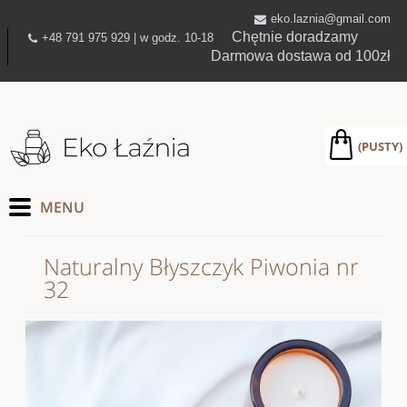
eko.laznia@gmail.com
Chętnie doradzamy
+48 791 975 929 | w godz. 10-18
Darmowa dostawa od 100zł
(PUSTY)
Naturalny Błyszczyk Piwonia nr
32