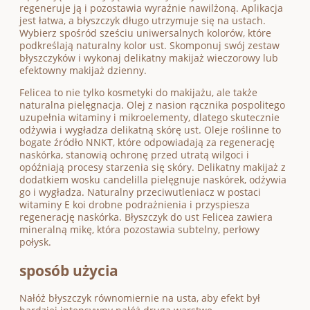
regeneruje ją i pozostawia wyraźnie nawilżoną. Aplikacja
jest łatwa, a błyszczyk długo utrzymuje się na ustach.
Wybierz spośród sześciu uniwersalnych kolorów, które
podkreślają naturalny kolor ust. Skomponuj swój zestaw
błyszczyków i wykonaj delikatny makijaż wieczorowy lub
efektowny makijaż dzienny.
Felicea to nie tylko kosmetyki do makijażu, ale także
naturalna pielęgnacja. Olej z nasion rącznika pospolitego
uzupełnia witaminy i mikroelementy, dlatego skutecznie
odżywia i wygładza delikatną skórę ust. Oleje roślinne to
bogate źródło NNKT, które odpowiadają za regenerację
naskórka, stanowią ochronę przed utratą wilgoci i
opóźniają procesy starzenia się skóry. Delikatny makijaż z
dodatkiem wosku candelilla pielęgnuje naskórek, odżywia
go i wygładza. Naturalny przeciwutleniacz w postaci
witaminy E koi drobne podrażnienia i przyspiesza
regenerację naskórka. Błyszczyk do ust Felicea zawiera
mineralną mikę, która pozostawia subtelny, perłowy
połysk.
sposób użycia
Nałóż błyszczyk równomiernie na usta, aby efekt był