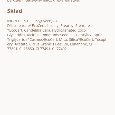
bardziej intensywny nałóż drugą warstwę.
Skład
INGREDIENTS:, Polyglyceryl-3
Diisostearate*EcoCert, Isocetyl Stearoyl Stearate
*EcoCert, Candelilla Cera, Hydrogenated Coco
Glycerides, Ricinus Communis Seed Oil, Caprylic/Capric
Triglyceride*Cosmos/EcoCert, Mica, Silica*EcoCert, Tocoph
eryl Acetate, Citrus Grandis Peel Oil, Limonene, CI
77891, CI 15850, CI 77491, CI 77492