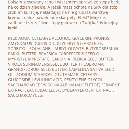
Balsam stosowany rano i wieczorem sprawi, że stopy będą
na co dzień gładkie. A jeżeli masz ochotę na SPA dla stóp,
zrób im kurację, nakładając na nie grubszą warstwę
kremu i nałóż bawełniane skarpety. Efekt? Miękkie,
zadbane i szczęśliwe stopy gotowe na Twój każdy kolejny
krok!
INCI: AQUA, CETEARYL ALCOHOL, GLYCERIN, PRUNUS
AMYGDALUS DULCIS OIL, GLYCERYL STEARATE SE,
SORBITOL, SQUALANE, LAURYL OLIVATE, BUTYROSPEMUN
PARKII BUTTER, BRASSICA CARRPESTRIS SEED OIL,
MYRISTYL MYRISTATE, GARCINIA IRLDICA SEED BUTTER,
VIROLA SURINAMENSISSEEDBUTTER,THEOBROMA
GRANDIFLORUM SEED BUTTER, CAMELINA SATIVA SEED
OIL, SODIUM STEAROYL G1UTAMATE, CETEARYL
GLUCOSIDE, LEVULINIC ACID, PENTYLENE G1YCOL,
SACCHAROMYCES/VISCUM ALBUM (M.ISTLETOE) FERMENT
EXTRACT, LACTOBACILLUS/SOYBEANFERMENTEXTRACT,
SACCHARCMYCES/