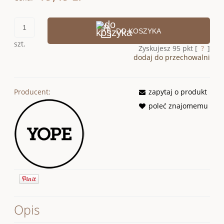
DO KOSZYKA
szt.
Zyskujesz
95
pkt [
?
]
dodaj do przechowalni
Producent:
zapytaj o produkt
poleć znajomemu
Opis