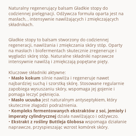
Naturalny regenerujący balsam Gładkie stopy do
codziennej pielęgnacji. Odżywcza formuła oparta jest na
masłach, , intensywnie nawilżających i zmiękczających
składnikach.
Gładkie stopy to balsam stworzony do codziennej
regeneracji, nawilżania i zmiękczania skóry stóp. Oparty
na masłach i biofermentach skutecznie zregeneruje i
wygładzi skórę stóp. Naturalne składniki naprawcze
intensywnie nawilżą i zmiękczają popętane pięty.
Kluczowe składniki aktywne:
•
Masło kokum
silnie nawilża i regeneruje nawet
najbardziej suchą i szorstką skórę. Stosowane regularnie
zapobiega wysuszaniu skóry, wspomaga jej gojenie i
pomaga leczyć pęknięcia.
•
Masło ucuuba
jest naturalnym antyseptykiem, który
skutecznie złagodzi podrażnienia.
•
Kompleks fermentowanych ekstraktów z soi, jemioły i
imperaty cylindrycznej
działa nawilżająco i odżywczo.
•
Ekstrakt z rośliny Buttleja Globosa
wspomaga działanie
naprawcze, przyspieszając wzrost komórek skóry.