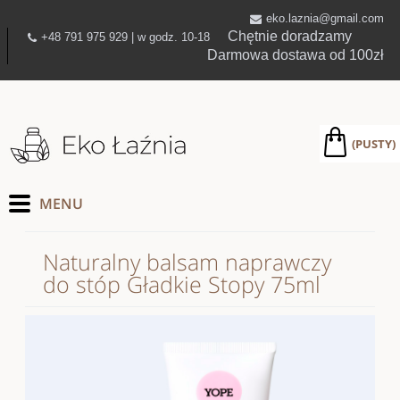
eko.laznia@gmail.com
Chętnie doradzamy
+48 791 975 929 | w godz. 10-18
Darmowa dostawa od 100zł
(PUSTY)
Naturalny balsam naprawczy
do stóp Gładkie Stopy 75ml