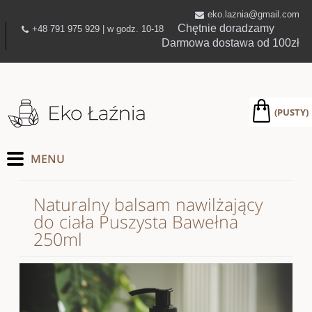
eko.laznia@gmail.com
Chętnie doradzamy
+48 791 975 929 | w godz. 10-18
Darmowa dostawa od 100zł
(PUSTY)
Naturalny balsam nawilżający
do ciała Puszysta Bawełna
250ml