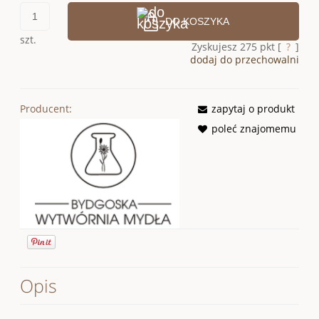
DO KOSZYKA
szt.
Zyskujesz
275
pkt [
?
]
dodaj do przechowalni
Producent:
zapytaj o produkt
poleć znajomemu
Opis