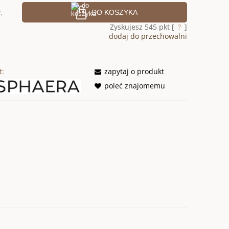
.
DO KOSZYKA
Zyskujesz
545
pkt [
?
]
dodaj do przechowalni
t:
zapytaj o produkt
poleć znajomemu