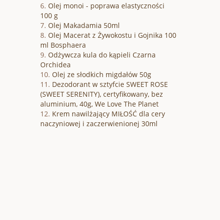
Olej monoi - poprawa elastyczności
100 g
Olej Makadamia 50ml
Olej Macerat z Żywokostu i Gojnika 100
ml Bosphaera
Odżywcza kula do kąpieli Czarna
Orchidea
Olej ze słodkich migdałów 50g
Dezodorant w sztyfcie SWEET ROSE
(SWEET SERENITY), certyfikowany, bez
aluminium, 40g, We Love The Planet
Krem nawilżający MIŁOŚĆ dla cery
naczyniowej i zaczerwienionej 30ml