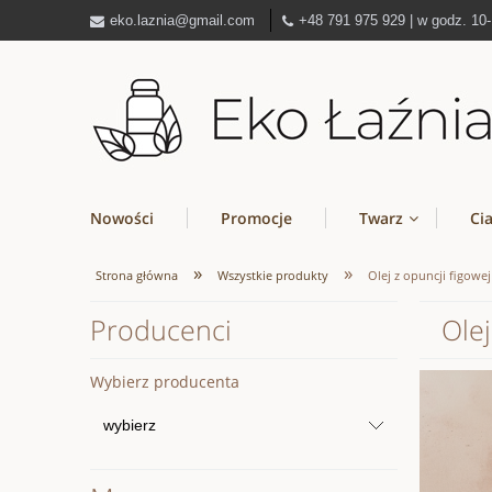
eko.laznia@gmail.com
+48 791 975 929 | w godz. 10
Nowości
Promocje
Twarz
Ci
»
»
Strona główna
Wszystkie produkty
Olej z opuncji figowej
Producenci
Olej
Wybierz producenta