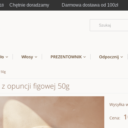
Chętnie doradzamy Darmowa dostawa od 100zł
-18
ało
Włosy
PREZENTOWNIK
Odpocznij
 50g
 z opuncji figowej 50g
Wysyłka 
1
Cena: