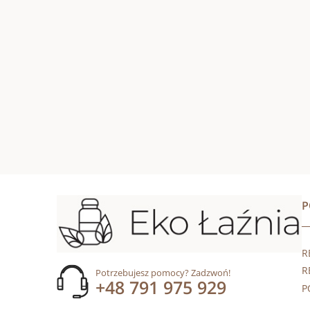
R
R
Potrzebujesz pomocy? Zadzwoń!
+48 791 975 929
P