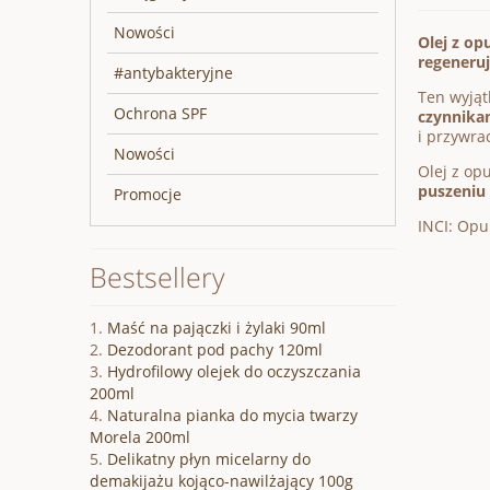
Nowości
Olej z op
regeneruj
#antybakteryjne
Ten wyjąt
Ochrona SPF
czynnika
i przywra
Nowości
Olej z op
puszeniu 
Promocje
INCI: Opu
Bestsellery
Maść na pajączki i żylaki 90ml
Dezodorant pod pachy 120ml
Hydrofilowy olejek do oczyszczania
200ml
Naturalna pianka do mycia twarzy
Morela 200ml
Delikatny płyn micelarny do
demakijażu kojąco-nawilżający 100g