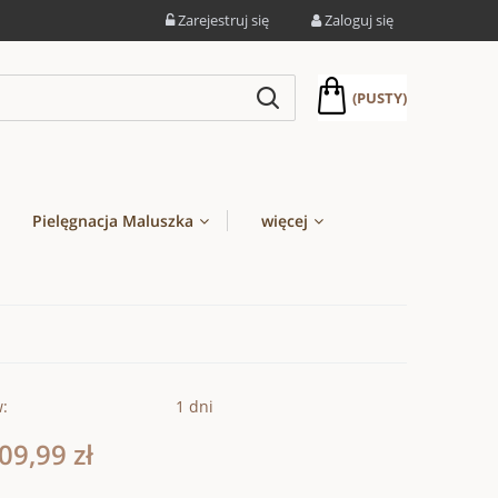
Zarejestruj się
Zaloguj się
(PUSTY)
Pielęgnacja Maluszka
więcej
w:
1 dni
09,99 zł