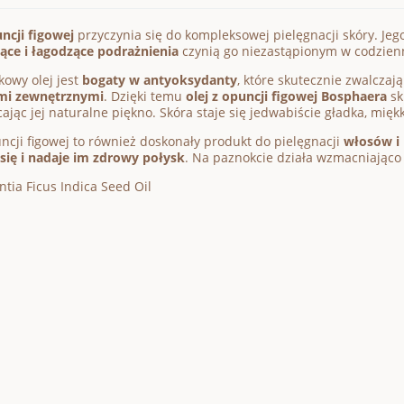
uncji figowej
przyczynia się do kompleksowej pielęgnacji skóry. Jeg
ące i łagodzące podrażnienia
czynią go niezastąpionym w codzienn
kowy olej jest
bogaty w antyoksydanty
, które skutecznie zwalczaj
mi zewnętrznymi
. Dzięki temu
olej z opuncji figowej Bosphaera
sk
cając jej naturalne piękno. Skóra staje się jedwabiście gładka, mięk
uncji figowej to również doskonały produkt do pielęgnacji
włosów i
się i nadaje im zdrowy połysk
. Na paznokcie działa wzmacniająco
ntia Ficus Indica Seed Oil