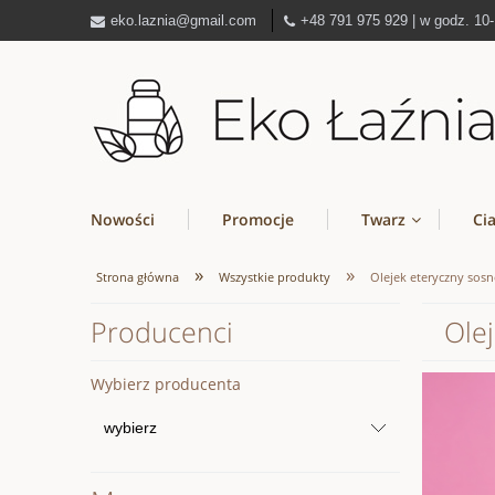
eko.laznia@gmail.com
+48 791 975 929 | w godz. 10
Nowości
Promocje
Twarz
Ci
»
»
Strona główna
Wszystkie produkty
Olejek eteryczny sos
Producenci
Ole
Wybierz producenta