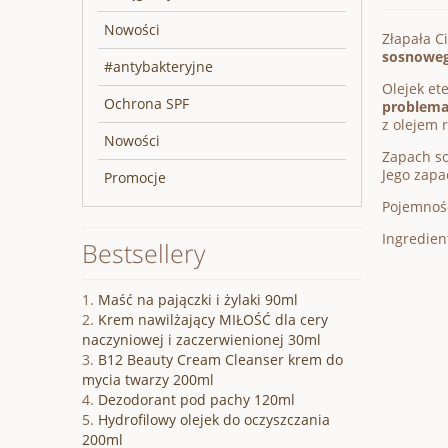
Nowości
Złapała C
sosnowe
#antybakteryjne
Olejek et
Ochrona SPF
problema
z olejem
Nowości
Zapach so
Jego zapa
Promocje
Pojemnoś
Ingredient
Bestsellery
Maść na pajączki i żylaki 90ml
Krem nawilżający MIŁOŚĆ dla cery
naczyniowej i zaczerwienionej 30ml
B12 Beauty Cream Cleanser krem do
mycia twarzy 200ml
Dezodorant pod pachy 120ml
Hydrofilowy olejek do oczyszczania
200ml