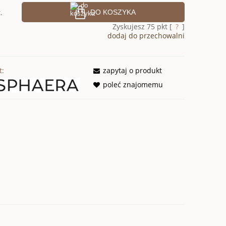
.
DO KOSZYKA
Zyskujesz
75
pkt [
?
]
dodaj do przechowalni
t:
zapytaj o produkt
poleć znajomemu