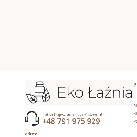
R
R
Potrzebujesz pomocy? Zadzwoń!
+48 791 975 929
P
adres: