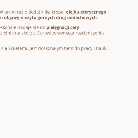
W takim razie dodaj kilka kropel
olejku eterycznego
zi objawy nieżytu górnych dróg oddechowych
.
oskonale nadaje się do
pielęgnacji cery
dzielnie na skórze. Surowiec wymaga rozcieńczenia
ię Świętami. Jest doskonałym tłem do pracy i nauki.