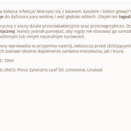
ię kolejna infekcja? Mierzysz się z katarem, kaszlem i bólem głowy? 
go
do dyfuzora pary wodnej i weź głęboki oddech. Olejek ten
łagod
eryczny z sosny działa przeciwbakteryjnie oraz przeciwgrzybiczo. D
tycznej
. Należy jednak pamiętać, aby nigdy nie stosować go samo
 roślinnym lub innym neutralnym surowcem.
sny wprowadza w przyjemny nastrój, zwłaszcza przed zbliżającymi s
ch stanowi idealne dopełnienie zarówno mieszkania, jak i biura.
ć: 10ml
s (INCI): Pinus Sylvestris Leaf Oil, Limonene, Linalool