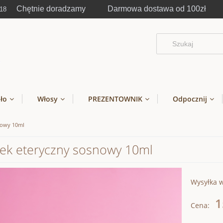
Chętnie doradzamy Darmowa dostawa od 100zł
-18
ało
Włosy
PREZENTOWNIK
Odpocznij
nowy 10ml
jek eteryczny sosnowy 10ml
Wysyłka 
1
Cena: