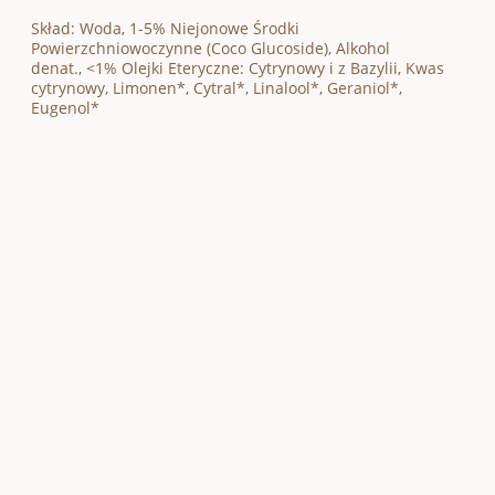
Skład:
Woda, 1-5%
Niejonowe Środki
Powierzchniowoczynne
(Coco Glucoside),
Alkohol
denat.,
<1% Olejki Eteryczne: Cytrynowy i z Bazylii,
Kwas
cytrynowy
,
Limonen*, Cytral*,
Linalool*, Geraniol*,
Eugenol*