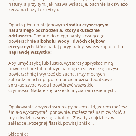
natury, a przy tym, jak nazwa wskazuje, pachnie jak świeżo
zerwana bazylia z cytryną.
Oparto płyn na
niejonowym
środku czyszczącym
naturalnego pochodzenia, który
skutecznie
odtłuszcza.
Dodano do niego nabłyszczającego
powierzchnie
alkoholu
,
wody
i
dwóch olejków
eterycznych
, które nadają oryginalny, świeży zapach.
I to
naprawdę wszystko!
Aby umyć szybę lub lustro, wystarczy spryskać mną
powierzchnię lub nałożyć na miękką ściereczkę, oczyścić
powierzchnię i wytrzeć do sucha. Przy mocnych
zabrudzeniach np. po remoncie można dodatkowo
spłukać szybę wodą i powtórzyć wszystkie
czynności. Nadaje się także do mycia ram okiennych.
Opakowanie z wygodnym rozpylaczem - triggerem możesz
śmiało wykorzystać ponownie, możesz też nam zwrócić, a
my odwdzięczymy się rabatem. Zasady znajdziesz w
zakładce ,,Pożegnaj flaszki, powitaj zniżki".
Składniki: