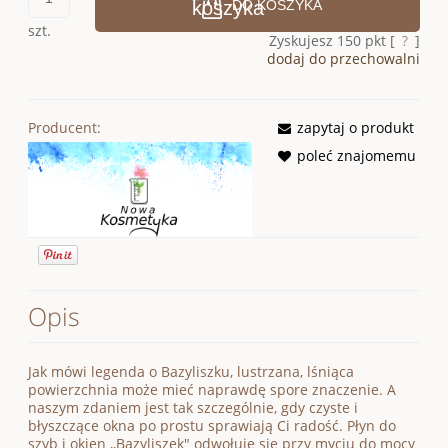
DO KOSZYKA
szt.
Zyskujesz
150
pkt [
?
]
dodaj do przechowalni
Producent:
zapytaj o produkt
poleć znajomemu
Opis
Jak mówi legenda o Bazyliszku, lustrzana, lśniąca
powierzchnia może mieć naprawdę spore znaczenie. A
naszym zdaniem jest tak szczególnie, gdy czyste i
błyszczące okna po prostu sprawiają Ci radość. Płyn do
szyb i okien ,,Bazyliszek" odwołuje się przy myciu do mocy