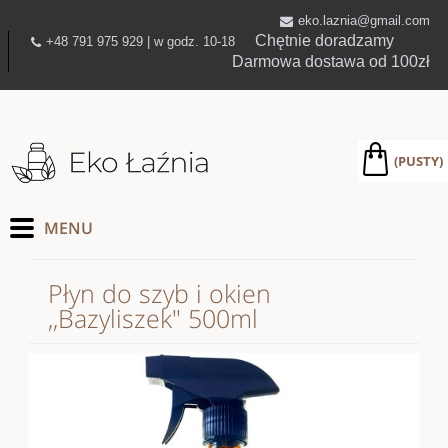
eko.laznia@gmail.com
Chętnie doradzamy
+48 791 975 929 | w godz. 10-18
Darmowa dostawa od 100zł
(PUSTY)
Płyn do szyb i okien
,,Bazyliszek" 500ml