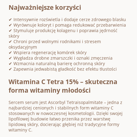
Najważniejsze korzyści
✔ Intensywnie rozświetla i dodaje cerze zdrowego blasku
✔ Wyrównuje koloryt i pomaga redukować przebarwienia
✔ Stymuluje produkcję kolagenu i poprawia jędrność
skóry
✔ Chroni przed wolnymi rodnikami i stresem
oksydacyjnym
✔ Wspiera regenerację komórek skóry
✔ Wygładza drobne zmarszczki i oznaki zmęczenia
✔ Wzmacnia naturalną barierę ochronną skóry
✔ Zapewnia jedwabistą gładkość bez efektu tłustości
Witamina C Tetra 15% – skuteczna
forma witaminy młodości
Sercem serum jest Ascorbyl Tetraisopalmitate – jedna z
najbardziej cenionych i stabilnych form witaminy C
stosowanych w nowoczesnej kosmetologii. Dzięki swojej
lipofilowej budowie łatwo przenika przez warstwę
lipidową skóry, docierając głębiej niż tradycyjne formy
witaminy C.