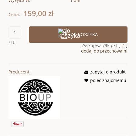
Wysyłka w:
1 dni
159,00 zł
Cena:
DO KOSZYKA
szt.
Zyskujesz
795
pkt [
?
]
dodaj do przechowalni
Producent:
zapytaj o produkt
poleć znajomemu