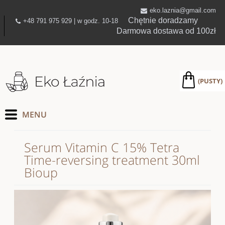
eko.laznia@gmail.com
Chętnie doradzamy
+48 791 975 929 | w godz. 10-18
Darmowa dostawa od 100zł
(PUSTY)
Serum Vitamin C 15% Tetra
Time-reversing treatment 30ml
Bioup