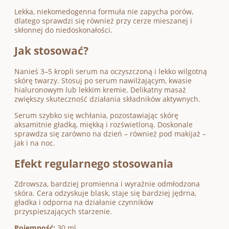
Lekka, niekomedogenna formuła nie zapycha porów,
dlatego sprawdzi się również przy cerze mieszanej i
skłonnej do niedoskonałości.
Jak stosować?
Nanieś 3–5 kropli serum na oczyszczoną i lekko wilgotną
skórę twarzy. Stosuj po serum nawilżającym, kwasie
hialuronowym lub lekkim kremie. Delikatny masaż
zwiększy skuteczność działania składników aktywnych.
Serum szybko się wchłania, pozostawiając skórę
aksamitnie gładką, miękką i rozświetloną. Doskonale
sprawdza się zarówno na dzień – również pod makijaż –
jak i na noc.
Efekt regularnego stosowania
Zdrowsza, bardziej promienna i wyraźnie odmłodzona
skóra. Cera odzyskuje blask, staje się bardziej jędrna,
gładka i odporna na działanie czynników
przyspieszających starzenie.
Pojemność:
30 ml