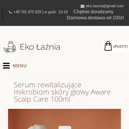
eko.laznia@gmail.com
Chętnie doradzamy
+48 791 975 929 | w godz. 10-18
Darmowa dostawa od 100zł
(PUSTY)
Serum rewitalizujące
mikrobiom skóry głowy Aware
Scalp Care 100ml