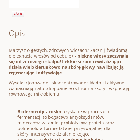
Opis
Marzysz o gęstych, zdrowych włosach? Zacznij świadomą
pielęgnację włosów od cebulek -
piękne włosy zaczynają
się od zdrowego skalpu!
Lekkie serum rewitalizujące
działa wielokierunkowo na skórę głowy nawilżając ją,
regenerując i odżywiając.
Wyselekcjonowane i skoncentrowane składniki aktywne
wzmacniają naturalną barierę ochronną skóry i wspierają
równowagę mikrobiomu.
Biofermenty z roślin
uzyskane w procesach
fermentacji to bogactwo antyoksydantów,
minerałów, witamin, probiotyków, protein oraz
polifenoli, w formie łatwiej przyswajalnej dla
skóry. Intensywne działanie kojące
zapewniają
ekstrakt z zielonej herbaty i