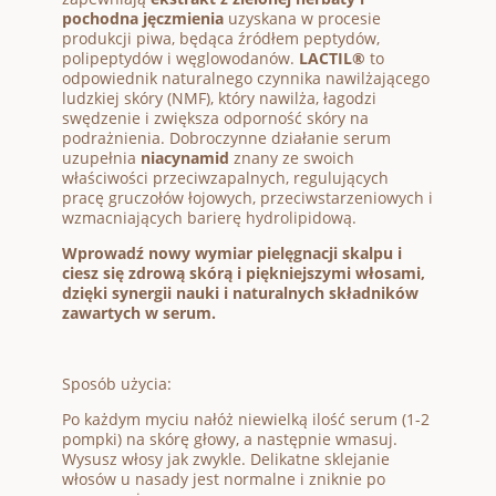
pochodna jęczmienia
uzyskana w procesie
produkcji piwa, będąca źródłem peptydów,
polipeptydów i węglowodanów.
LACTIL®
to
odpowiednik naturalnego czynnika nawilżającego
ludzkiej skóry (NMF), który nawilża, łagodzi
swędzenie i zwiększa odporność skóry na
podrażnienia. Dobroczynne działanie serum
uzupełnia
niacynamid
znany ze swoich
właściwości przeciwzapalnych, regulujących
pracę gruczołów łojowych, przeciwstarzeniowych i
wzmacniających barierę hydrolipidową.
Wprowadź nowy wymiar pielęgnacji skalpu i
ciesz się zdrową skórą i piękniejszymi włosami,
dzięki synergii nauki i naturalnych składników
zawartych w serum.
Sposób użycia:
Po każdym myciu nałóż niewielką ilość serum (1-2
pompki) na skórę głowy, a następnie wmasuj.
Wysusz włosy jak zwykle. Delikatne sklejanie
włosów u nasady jest normalne i zniknie po