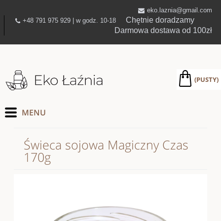
eko.laznia@gmail.com
Chętnie doradzamy
+48 791 975 929 | w godz. 10-18
Darmowa dostawa od 100zł
(PUSTY)
Świeca sojowa Magiczny Czas
170g