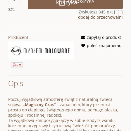
DO KOSZYKA
szt.
Zyskujesz
345
pkt [
?
]
dodaj do przechowalni
Producent:
zapytaj o produkt
poleć znajomemu
Opis
Poczuj wyjątkową atmosferę świąt z naturalną świecą
sojową
„Magiczny Czas”
– zapachem, który przenosi
prosto do ciepłego, świątecznego domu, pełnego blasku,
spokoju i rodzinnej radości.
Ta wyjątkowa kompozycja łączy w sobie słodycz wanilii,
korzenne przyprawy i cytrusową świeżość pomarańczy,
tworząc aromat, który otula jak miękki koc i wprowadza do