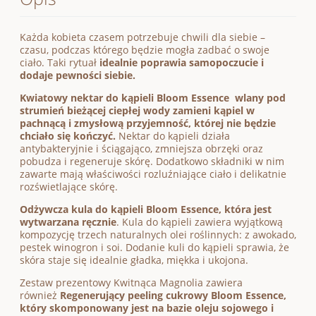
Każda kobieta czasem potrzebuje chwili dla siebie –
czasu, podczas którego będzie mogła zadbać o swoje
ciało. Taki rytuał
idealnie poprawia samopoczucie i
dodaje pewności siebie.
Kwiatowy nektar do kąpieli Bloom Essence wlany pod
strumień bieżącej ciepłej wody zamieni kąpiel w
pachnącą i zmysłową przyjemność, której nie będzie
chciało się kończyć.
Nektar do kąpieli działa
antybakteryjnie i ściągająco, zmniejsza obrzęki oraz
pobudza i regeneruje skórę. Dodatkowo składniki w nim
zawarte mają właściwości rozluźniające ciało i delikatnie
rozświetlające skórę.
Odżywcza kula do kąpieli Bloom Essence, która jest
wytwarzana ręcznie
. Kula do kąpieli zawiera wyjątkową
kompozycję trzech naturalnych olei roślinnych: z awokado,
pestek winogron i soi. Dodanie kuli do kąpieli sprawia, że
skóra staje się idealnie gładka, miękka i ukojona.
Zestaw prezentowy Kwitnąca Magnolia zawiera
również
Regenerujący peeling cukrowy Bloom Essence,
który skomponowany jest na bazie oleju sojowego i