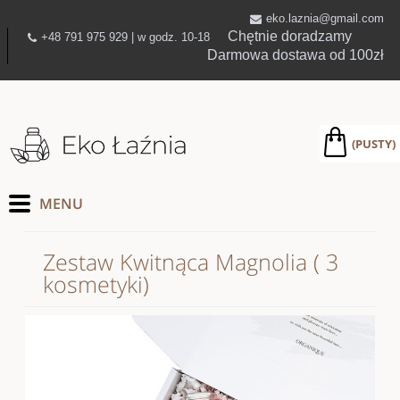
eko.laznia@gmail.com
Chętnie doradzamy
+48 791 975 929 | w godz. 10-18
Darmowa dostawa od 100zł
(PUSTY)
Zestaw Kwitnąca Magnolia ( 3
kosmetyki)