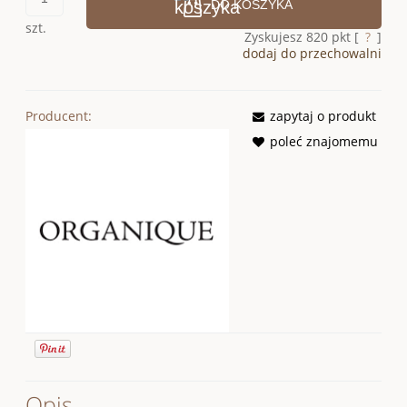
DO KOSZYKA
szt.
Zyskujesz
820
pkt [
?
]
dodaj do przechowalni
Producent:
zapytaj o produkt
poleć znajomemu
Opis