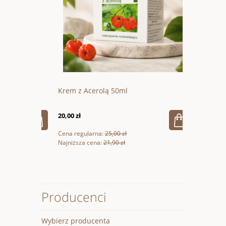
200g
Krem z Acerolą 50ml
Wegańska 
20,00 zł
66,60 zł
Cena regularna:
25,00 zł
Cena regular
Najniższa cena:
21,90 zł
Najniższa ce
Producenci
Wybierz producenta