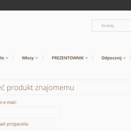
ało
Włosy
PREZENTOWNIK
Odpocznij
eć produkt znajomemu
s e-mail:
il przyjaciela: