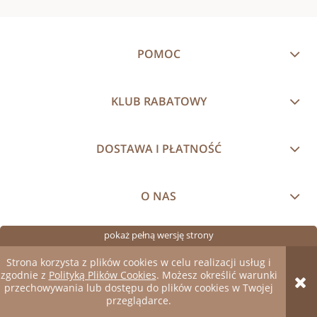
POMOC
KLUB RABATOWY
DOSTAWA I PŁATNOŚĆ
O NAS
pokaż pełną wersję strony
Sklep internetowy Shoper.pl
Strona korzysta z plików cookies w celu realizacji usług i
zgodnie z
Polityką Plików Cookies
. Możesz określić warunki
przechowywania lub dostępu do plików cookies w Twojej
przeglądarce.