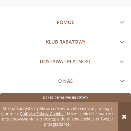
POMOC
KLUB RABATOWY
DOSTAWA I PŁATNOŚĆ
O NAS
pokaż pełną wersję strony
Sklep internetowy Shoper.pl
Strona korzysta z plików cookies w celu realizacji usług i
zgodnie z
Polityką Plików Cookies
. Możesz określić warunki
przechowywania lub dostępu do plików cookies w Twojej
przeglądarce.