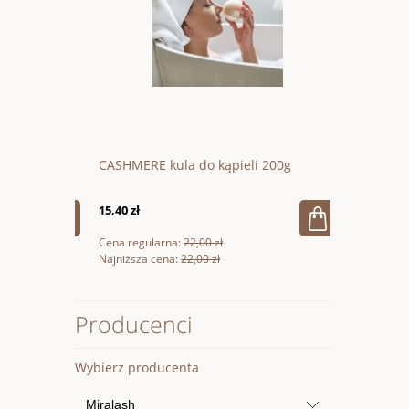
CASHMERE kula do kąpieli 200g
Wegańska 
15,40 zł
66,60 zł
Cena regularna:
22,00 zł
Cena regular
Najniższa cena:
22,00 zł
Najniższa ce
Producenci
Wybierz producenta