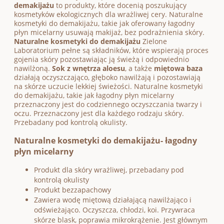
demakijażu
to produkty, które docenią poszukujący
kosmetyków ekologicznych dla wrażliwej cery. Naturalne
kosmetyki do demakijażu, takie jak oferowany łagodny
płyn micelarny usuwają makijaż, bez podrażnienia skóry.
Naturalne kosmetyki do demakijażu
Zielone
Laboratorium pełne są składników, które wspierają proces
gojenia skóry pozostawiając ją świeżą i odpowiednio
nawilżoną.
Sok z wnętrza aloesu
, a także
miętowa baza
działają oczyszczająco, głęboko nawilżają i pozostawiają
na skórze uczucie lekkiej świeżości. Naturalne kosmetyki
do demakijażu, takie jak łagodny płyn micelarny
przeznaczony jest do codziennego oczyszczania twarzy i
oczu. Przeznaczony jest dla każdego rodzaju skóry.
Przebadany pod kontrolą okulisty.
Naturalne kosmetyki do demakijażu- łagodny
płyn micelarny
Produkt dla skóry wrażliwej, przebadany pod
kontrolą okulisty
Produkt bezzapachowy
Zawiera wodę miętową działającą nawilżająco i
odświeżająco. Oczyszcza, chłodzi, koi. Przywraca
skórze blask, poprawia mikrokrążenie. Jest głównym