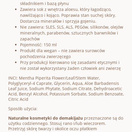
składnikiem i bazą płynu
Zawiera sok z wnętrza aloesu, który łagodząco,
nawilżająco i kojąco. Poprawia stan suchej skóry.
Dostarcza minerałów i sprzyja gojeniu.
Nie zawiera: SLES, SLS, ALS, PEGów, silikonów, olejów
mineralnych, parabenów, sztucznych barwników i
zapachów
Pojemność: 150 ml
Produkt dla wegan – nie zawiera surowców
pochodzenia zwierzęcego
Przy produkcji kierowano się zasadami etycznymi i
nie został wykorzystany żaden człowiek ani zwierzę
INCI: Mentha Piperita Flower/Leaf/Stem Water,
Polyglyceryl-4 Caprate, Glycerin, Aqua, Aloe Barbadensis
Leaf Juice, Sodium Phytate, Sodium Citrate, Dehydroacetic
Acid, Benzyl Alcohol, Potassium Sorbate, Sodium Benzoate,
Citric Acid
Sposób użycia:
Naturalne kosmetyki do demakijażu
przeznaczone są do
użytku codziennego. Stosuj rano i/lub wieczorem.
Przetrzyj skórę twarzy i okolice oczu płatkiem