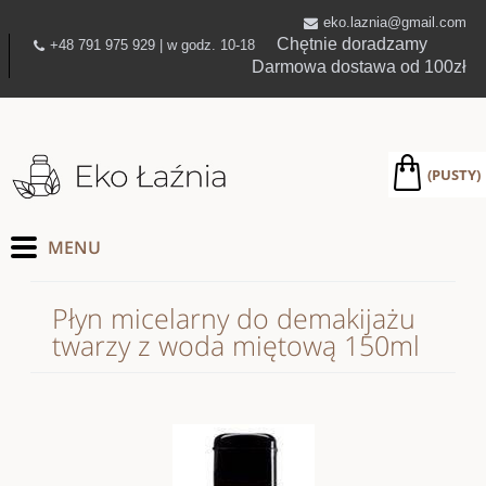
eko.laznia@gmail.com
Chętnie doradzamy
+48 791 975 929 | w godz. 10-18
Darmowa dostawa od 100zł
(PUSTY)
Płyn micelarny do demakijażu
twarzy z woda miętową 150ml