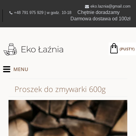
eko.laznia@gmail.com
Chętnie doradzamy
+48 791 975 929 | w godz. 10-18
Darmowa dostawa od 100zł
(PUSTY)
Proszek do zmywarki 600g