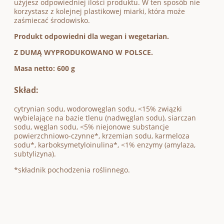
użyjesz odpowiedniej ilości produktu. W ten sposób nie
korzystasz z kolejnej plastikowej miarki, która może
zaśmiecać środowisko.
Produkt odpowiedni dla wegan i wegetarian.
Z DUMĄ WYPRODUKOWANO W POLSCE.
Masa netto: 600 g
Skład:
cytrynian sodu, wodorowęglan sodu, <15% związki
wybielające na bazie tlenu (nadwęglan sodu), siarczan
sodu, węglan sodu, <5% niejonowe substancje
powierzchniowo-czynne*, krzemian sodu, karmeloza
sodu*, karboksymetyloinulina*, <1% enzymy (amylaza,
subtylizyna).
*składnik pochodzenia roślinnego.